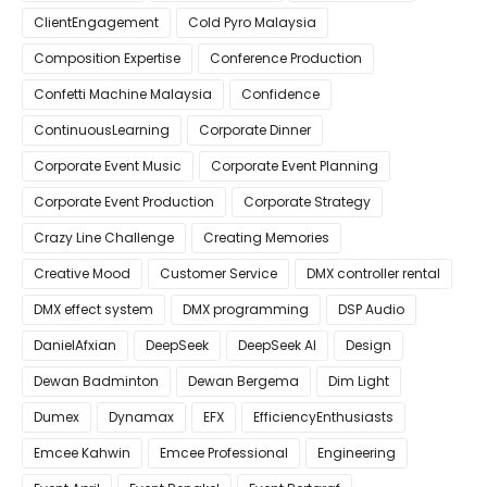
ClientEngagement
Cold Pyro Malaysia
Composition Expertise
Conference Production
Confetti Machine Malaysia
Confidence
ContinuousLearning
Corporate Dinner
Corporate Event Music
Corporate Event Planning
Corporate Event Production
Corporate Strategy
Crazy Line Challenge
Creating Memories
Creative Mood
Customer Service
DMX controller rental
DMX effect system
DMX programming
DSP Audio
DanielAfxian
DeepSeek
DeepSeek AI
Design
Dewan Badminton
Dewan Bergema
Dim Light
Dumex
Dynamax
EFX
EfficiencyEnthusiasts
Emcee Kahwin
Emcee Professional
Engineering