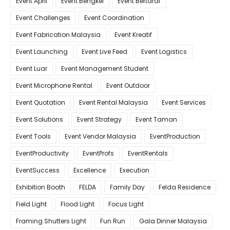
Event April
Event Bengkel
Event Bertaraf
Event Challenges
Event Coordination
Event Fabrication Malaysia
Event Kreatif
Event Launching
Event Live Feed
Event Logistics
Event Luar
Event Management Student
Event Microphone Rental
Event Outdoor
Event Quotation
Event Rental Malaysia
Event Services
Event Solutions
Event Strategy
Event Taman
Event Tools
Event Vendor Malaysia
EventProduction
EventProductivity
EventProfs
EventRentals
EventSuccess
Excellence
Execution
Exhibition Booth
FELDA
Family Day
Felda Residence
Field Light
Flood Light
Focus Light
Framing Shutters Light
Fun Run
Gala Dinner Malaysia