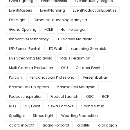
Event Lighting
Event Universiti
EventIndustryInsights
EventMasters
EventPlanning
EventProductionExpertise
Facelight
Gimmick Launching Malaysia
Grand Opening
HDMI
Hari Keluarga
InnovativeTechnology
LED Screen Malaysia
LED Screen Rental
LED Wall
Launching Gimmick
Live Streaming Malaysia
Majlis Perasmian
Multi Camera Production
OKU
Outdoor Event
Parcan
Pencahayaan Profesional
Persembahan
Plasma Ball Hologram
Plasma Ball Malaysia
PodcastInspiration
Product Launch
QSC
RCF
RFQ
RFQ Event
Sewa Karaoke
Sound Setup
Spotlight
Strobe Light
Wedding Production
acara inovatif
acara korporat
aidilfitri
alor gajah