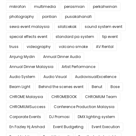
mikrofon
multimedia
perasmian
perkahwinan
photography
pontian
pusakahanafi
sewa event malaysia
silatcekak
sound system event
special effects event
standard pa system
tip event
truss
videography
volcano smoke
AV Rental
Anjung Mydin
Annual Dinner Audio
Annual Dinner Malaysia
Artist Performance
Audio System
Audio Visual
AudiovisualExcellence
Beam Light
Behind the scenes event
Benut
Bose
CHROME Malaysia
CHROMEBOOK
CHROMIUM Team
CHROMIUMSuccess
Conference Production Malaysia
Corporate Events
DJ Promosi
DMX lighting system
En Fazley Hj Arshad
Event Budgeting
Event Execution