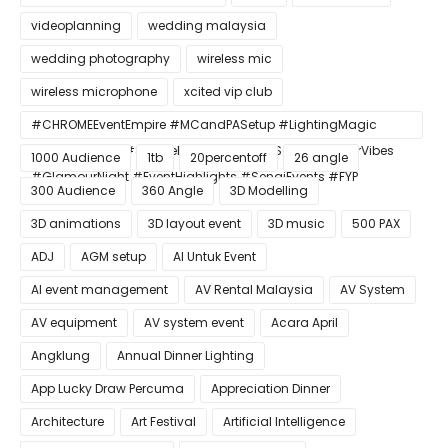
videoplanning
wedding malaysia
wedding photography
wireless mic
wireless microphone
xcited vip club
#CHROMEEventEmpire #MCandPASetup #LightingMagic
#ConfettiBlast #SmokeEffect #ProEventSetup #DinnerVibes
1000 Audience
1tb
20percentoff
26 angle
#GlamourNight #EventHighlights #SenaiEvents #FYP
300 Audience
360 Angle
3D Modelling
3D animations
3D layout event
3D music
500 PAX
ADJ
AGM setup
AI Untuk Event
AI event management
AV Rental Malaysia
AV System
AV equipment
AV system event
Acara April
Angklung
Annual Dinner Lighting
App Lucky Draw Percuma
Appreciation Dinner
Architecture
Art Festival
Artificial Intelligence