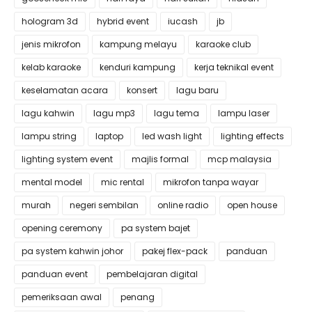
hologram 3d
hybrid event
iucash
jb
jenis mikrofon
kampung melayu
karaoke club
kelab karaoke
kenduri kampung
kerja teknikal event
keselamatan acara
konsert
lagu baru
lagu kahwin
lagu mp3
lagu tema
lampu laser
lampu string
laptop
led wash light
lighting effects
lighting system event
majlis formal
mcp malaysia
mental model
mic rental
mikrofon tanpa wayar
murah
negeri sembilan
online radio
open house
opening ceremony
pa system bajet
pa system kahwin johor
pakej flex-pack
panduan
panduan event
pembelajaran digital
pemeriksaan awal
penang