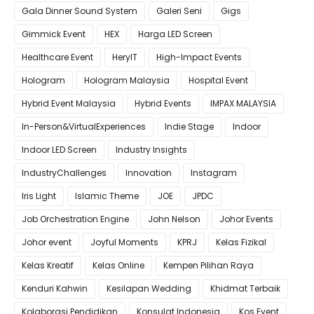
Gala Dinner Sound System
Galeri Seni
Gigs
Gimmick Event
HEX
Harga LED Screen
Healthcare Event
HeryIT
High-Impact Events
Hologram
Hologram Malaysia
Hospital Event
Hybrid Event Malaysia
Hybrid Events
IMPAX MALAYSIA
In-Person&VirtualExperiences
Indie Stage
Indoor
Indoor LED Screen
Industry Insights
IndustryChallenges
Innovation
Instagram
Iris Light
Islamic Theme
JOE
JPDC
Job Orchestration Engine
John Nelson
Johor Events
Johor event
Joyful Moments
KPRJ
Kelas Fizikal
Kelas Kreatif
Kelas Online
Kempen Pilihan Raya
Kenduri Kahwin
Kesilapan Wedding
Khidmat Terbaik
Kolaborasi Pendidikan
Konsulat Indonesia
Kos Event