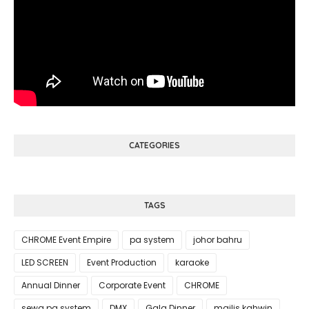
CATEGORIES
TAGS
CHROME Event Empire
pa system
johor bahru
LED SCREEN
Event Production
karaoke
Annual Dinner
Corporate Event
CHROME
sewa pa system
DMX
Gala Dinner
majlis kahwin