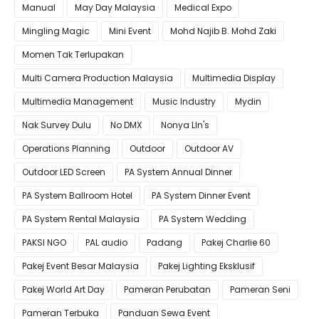
Manual
May Day Malaysia
Medical Expo
Mingling Magic
Mini Event
Mohd Najib B. Mohd Zaki
Momen Tak Terlupakan
Multi Camera Production Malaysia
Multimedia Display
Multimedia Management
Music Industry
Mydin
Nak Survey Dulu
No DMX
Nonya LIn's
Operations Planning
Outdoor
Outdoor AV
Outdoor LED Screen
PA System Annual Dinner
PA System Ballroom Hotel
PA System Dinner Event
PA System Rental Malaysia
PA System Wedding
PAKSI NGO
PAL audio
Padang
Pakej Charlie 60
Pakej Event Besar Malaysia
Pakej Lighting Eksklusif
Pakej World Art Day
Pameran Perubatan
Pameran Seni
Pameran Terbuka
Panduan Sewa Event