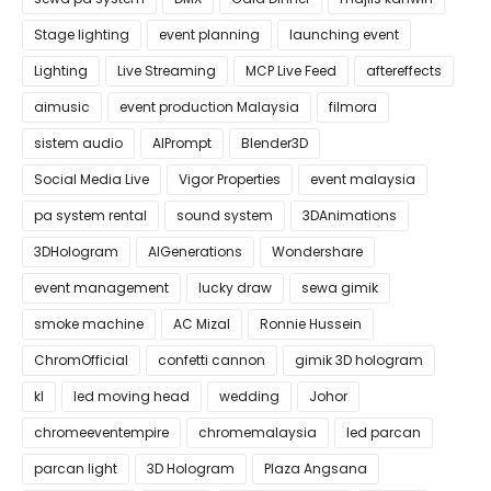
Stage lighting
event planning
launching event
Lighting
Live Streaming
MCP Live Feed
aftereffects
aimusic
event production Malaysia
filmora
sistem audio
AIPrompt
Blender3D
Social Media Live
Vigor Properties
event malaysia
pa system rental
sound system
3DAnimations
3DHologram
AIGenerations
Wondershare
event management
lucky draw
sewa gimik
smoke machine
AC Mizal
Ronnie Hussein
ChromOfficial
confetti cannon
gimik 3D hologram
kl
led moving head
wedding
Johor
chromeeventempire
chromemalaysia
led parcan
parcan light
3D Hologram
Plaza Angsana