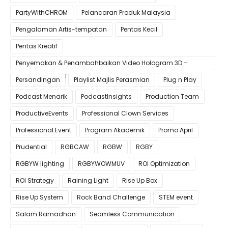
PartyWithCHROM
Pelancaran Produk Malaysia
Pengalaman Artis-tempatan
Pentas Kecil
Pentas Kreatif
Penyemakan & Penambahbaikan Video Hologram 3D –
Pastikan Kualiti Terbaik untuk Gimik Anda!
Persandingan
Playlist Majlis Perasmian
Plug n Play
Podcast Menarik
PodcastInsights
Production Team
ProductiveEvents
Professional Clown Services
Professional Event
Program Akademik
Promo April
Prudential
RGBCAW
RGBW
RGBY
RGBYW lighting
RGBYWOWMUV
ROI Optimization
ROI Strategy
Raining Light
Rise Up Box
Rise Up System
Rock Band Challenge
STEM event
Salam Ramadhan
Seamless Communication