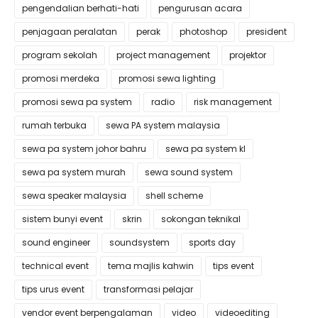
pengendalian berhati-hati
pengurusan acara
penjagaan peralatan
perak
photoshop
president
program sekolah
project management
projektor
promosi merdeka
promosi sewa lighting
promosi sewa pa system
radio
risk management
rumah terbuka
sewa PA system malaysia
sewa pa system johor bahru
sewa pa system kl
sewa pa system murah
sewa sound system
sewa speaker malaysia
shell scheme
sistem bunyi event
skrin
sokongan teknikal
sound engineer
soundsystem
sports day
technical event
tema majlis kahwin
tips event
tips urus event
transformasi pelajar
vendor event berpengalaman
video
videoediting