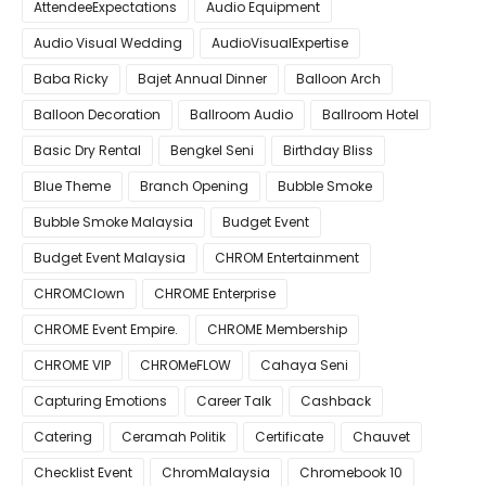
AttendeeExpectations
Audio Equipment
Audio Visual Wedding
AudioVisualExpertise
Baba Ricky
Bajet Annual Dinner
Balloon Arch
Balloon Decoration
Ballroom Audio
Ballroom Hotel
Basic Dry Rental
Bengkel Seni
Birthday Bliss
Blue Theme
Branch Opening
Bubble Smoke
Bubble Smoke Malaysia
Budget Event
Budget Event Malaysia
CHROM Entertainment
CHROMClown
CHROME Enterprise
CHROME Event Empire.
CHROME Membership
CHROME VIP
CHROMeFLOW
Cahaya Seni
Capturing Emotions
Career Talk
Cashback
Catering
Ceramah Politik
Certificate
Chauvet
Checklist Event
ChromMalaysia
Chromebook 10