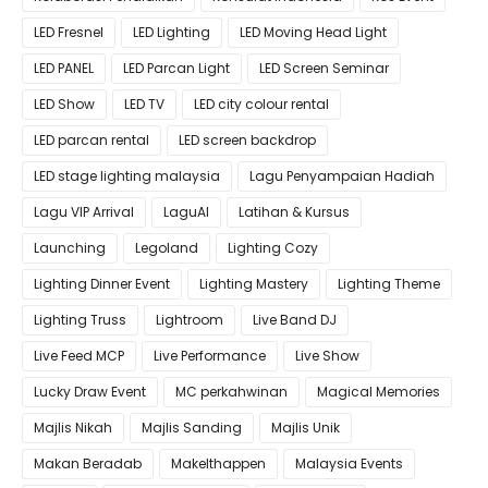
LED Fresnel
LED Lighting
LED Moving Head Light
LED PANEL
LED Parcan Light
LED Screen Seminar
LED Show
LED TV
LED city colour rental
LED parcan rental
LED screen backdrop
LED stage lighting malaysia
Lagu Penyampaian Hadiah
Lagu VIP Arrival
LaguAI
Latihan & Kursus
Launching
Legoland
Lighting Cozy
Lighting Dinner Event
Lighting Mastery
Lighting Theme
Lighting Truss
Lightroom
Live Band DJ
Live Feed MCP
Live Performance
Live Show
Lucky Draw Event
MC perkahwinan
Magical Memories
Majlis Nikah
Majlis Sanding
Majlis Unik
Makan Beradab
MakeIthappen
Malaysia Events