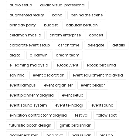
audio setup
audio visual profesional
augmented reality
band
behind the scene
birthday party
budget
cabutan bertuah
ceramah masjid
chrom enterprise
concert
corporate event setup
csr chrome
delegate
details
digital
dj kahwin
dream team
e-learning malaysia
eBook Event
ebook percuma
eqv mic
event decoration
event equipment malaysia
event kampus
event organizer
event pelajar
event planner malaysia
event setup
event sound system
event teknologi
eventsound
exhibition contractor malaysia
festival
follow spot
futuristic booth design
gimik perasmian
gooseneck mic
hari raya
hari sukan
hiasan