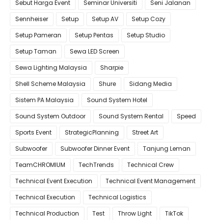
Sebut Harga Event
Seminar Universiti
Seni Jalanan
Sennheiser
Setup
Setup AV
Setup Cozy
Setup Pameran
Setup Pentas
Setup Studio
Setup Taman
Sewa LED Screen
Sewa Lighting Malaysia
Sharpie
Shell Scheme Malaysia
Shure
Sidang Media
Sistem PA Malaysia
Sound System Hotel
Sound System Outdoor
Sound System Rental
Speed
Sports Event
StrategicPlanning
Street Art
Subwoofer
Subwoofer Dinner Event
Tanjung Leman
TeamCHROMIUM
TechTrends
Technical Crew
Technical Event Execution
Technical Event Management
Technical Execution
Technical Logistics
Technical Production
Test
Throw Light
TikTok