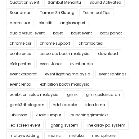
Quotation Event
Sambut Menantu
Sound Activated
Soundman
Taman Sri Kluang
Technical Tips
acara luar
akustik
angkasapuri
audio visual event
bajet
bajet event
batu pahat
chrome csr
chrome support
chromxcited
conference
corporate booth malaysia
download
efek pentas
event Johor
event audio
event korporat
event lighting malaysia
event lightings
event rental
exhibition booth malaysia
exhibition setup malaysia
gimik
gimik pelancaran
gimik3dhologram
hdd karaoke
idea tema
jubliintan
kuala lumpur
launchinggimmicks
led screen event
lighting system
line array pa system
malaywedding
mcmc
melaka
microphone