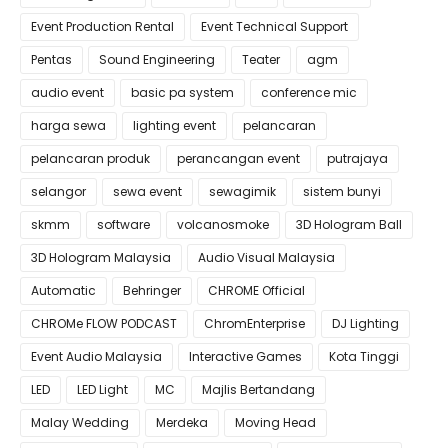
Event Production Rental
Event Technical Support
Pentas
Sound Engineering
Teater
agm
audio event
basic pa system
conference mic
harga sewa
lighting event
pelancaran
pelancaran produk
perancangan event
putrajaya
selangor
sewa event
sewagimik
sistem bunyi
skmm
software
volcanosmoke
3D Hologram Ball
3D Hologram Malaysia
Audio Visual Malaysia
Automatic
Behringer
CHROME Official
CHROMe FLOW PODCAST
ChromEnterprise
DJ Lighting
Event Audio Malaysia
Interactive Games
Kota Tinggi
LED
LED Light
MC
Majlis Bertandang
Malay Wedding
Merdeka
Moving Head