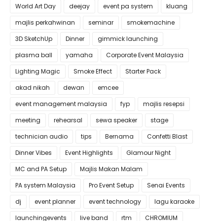
World Art Day
deejay
event pa system
kluang
majlis perkahwinan
seminar
smokemachine
3D SketchUp
Dinner
gimmick launching
plasma ball
yamaha
Corporate Event Malaysia
Lighting Magic
Smoke Effect
Starter Pack
akad nikah
dewan
emcee
event management malaysia
fyp
majlis resepsi
meeting
rehearsal
sewa speaker
stage
technician audio
tips
Bernama
Confetti Blast
Dinner Vibes
Event Highlights
Glamour Night
MC and PA Setup
Majlis Makan Malam
PA system Malaysia
Pro Event Setup
Senai Events
dj
event planner
event technology
lagu karaoke
launchingevents
live band
rtm
CHROMIUM