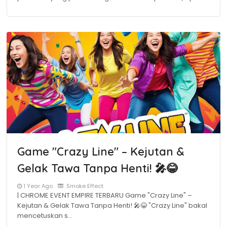
Game "Crazy Line" – Kejutan &
Gelak Tawa Tanpa Henti! 🎤😂
1 Year Ago
Smoke Effect
| CHROME EVENT EMPIRE TERBARU Game "Crazy Line" –
Kejutan & Gelak Tawa Tanpa Henti! 🎤😂 "Crazy Line" bakal
mencetuskan s…