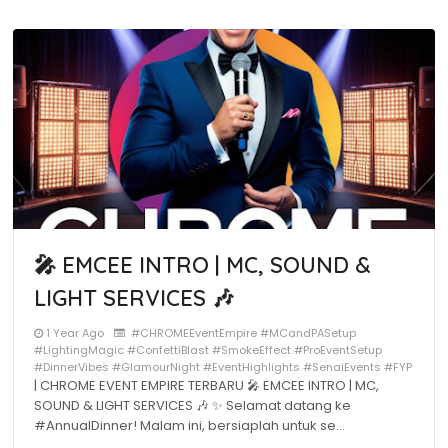
🎤 EMCEE INTRO | MC, SOUND &
LIGHT SERVICES 🎶
1 Year Ago
#CHROMEEventEmpire #MCandPASetup
#LightingMagic #ConfettiBlast #SmokeEffect #ProEventSetup
#DinnerVibes #GlamourNight #EventHighlights #SenaiEvents #FYP
| CHROME EVENT EMPIRE TERBARU 🎤 EMCEE INTRO | MC,
SOUND & LIGHT SERVICES 🎶 ✨ Selamat datang ke
#AnnualDinner! Malam ini, bersiaplah untuk se…