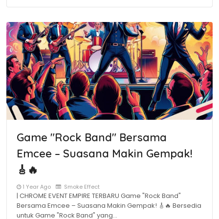
Game "Rock Band" Bersama
Emcee – Suasana Makin Gempak!
🎸🔥
1 Year Ago
Smoke Effect
| CHROME EVENT EMPIRE TERBARU Game "Rock Band"
Bersama Emcee – Suasana Makin Gempak! 🎸🔥 Bersedia
untuk Game "Rock Band" yang…