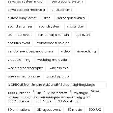
sewa pa system murah
sewa sound system
sewa speaker malaysia
shell scheme
sistem bunyi event
skrin
sokongan teknikal
sound engineer
soundsystem
sports day
technical event
tema majlis kahwin
tips event
tips urus event
transformasi pelajar
vendor event berpengalaman
video
videoediting
videoplanning
wedding malaysia
wedding photography
wireless mic
wireless microphone
xcited vip club
#CHROMEEventEmpire #MCandPASetup #LightingMagic
#ConfettiBlast #SmokeEffect #ProEventSetup #DinnerVibes
1000 Audience
1tb
20percentoff
26 angle
#GlamourNight #EventHighlights #SenaiEvents #FYP
300 Audience
360 Angle
3D Modelling
3D animations
3D layout event
3D music
500 PAX