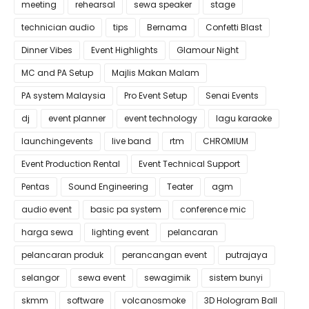
meeting
rehearsal
sewa speaker
stage
technician audio
tips
Bernama
Confetti Blast
Dinner Vibes
Event Highlights
Glamour Night
MC and PA Setup
Majlis Makan Malam
PA system Malaysia
Pro Event Setup
Senai Events
dj
event planner
event technology
lagu karaoke
launchingevents
live band
rtm
CHROMIUM
Event Production Rental
Event Technical Support
Pentas
Sound Engineering
Teater
agm
audio event
basic pa system
conference mic
harga sewa
lighting event
pelancaran
pelancaran produk
perancangan event
putrajaya
selangor
sewa event
sewagimik
sistem bunyi
skmm
software
volcanosmoke
3D Hologram Ball