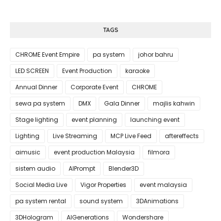
TAGS
CHROME Event Empire
pa system
johor bahru
LED SCREEN
Event Production
karaoke
Annual Dinner
Corporate Event
CHROME
sewa pa system
DMX
Gala Dinner
majlis kahwin
Stage lighting
event planning
launching event
Lighting
Live Streaming
MCP Live Feed
aftereffects
aimusic
event production Malaysia
filmora
sistem audio
AIPrompt
Blender3D
Social Media Live
Vigor Properties
event malaysia
pa system rental
sound system
3DAnimations
3DHologram
AIGenerations
Wondershare