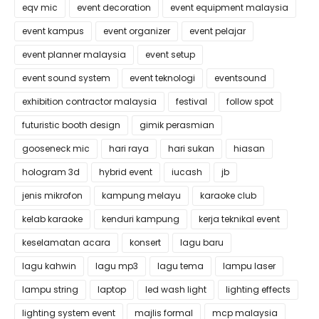
eqv mic
event decoration
event equipment malaysia
event kampus
event organizer
event pelajar
event planner malaysia
event setup
event sound system
event teknologi
eventsound
exhibition contractor malaysia
festival
follow spot
futuristic booth design
gimik perasmian
gooseneck mic
hari raya
hari sukan
hiasan
hologram 3d
hybrid event
iucash
jb
jenis mikrofon
kampung melayu
karaoke club
kelab karaoke
kenduri kampung
kerja teknikal event
keselamatan acara
konsert
lagu baru
lagu kahwin
lagu mp3
lagu tema
lampu laser
lampu string
laptop
led wash light
lighting effects
lighting system event
majlis formal
mcp malaysia