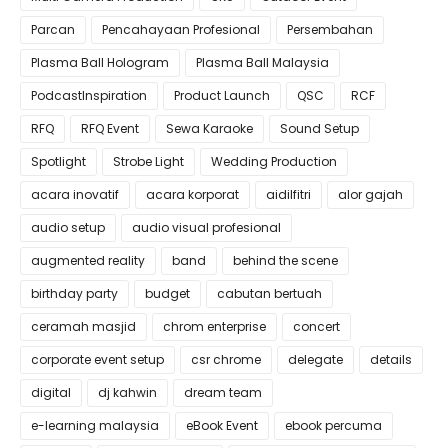
Parcan
Pencahayaan Profesional
Persembahan
Plasma Ball Hologram
Plasma Ball Malaysia
PodcastInspiration
Product Launch
QSC
RCF
RFQ
RFQ Event
Sewa Karaoke
Sound Setup
Spotlight
Strobe Light
Wedding Production
acara inovatif
acara korporat
aidilfitri
alor gajah
audio setup
audio visual profesional
augmented reality
band
behind the scene
birthday party
budget
cabutan bertuah
ceramah masjid
chrom enterprise
concert
corporate event setup
csr chrome
delegate
details
digital
dj kahwin
dream team
e-learning malaysia
eBook Event
ebook percuma