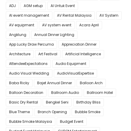
ADJ
AGM setup
AI Untuk Event
AI event management
AV Rental Malaysia
AV System
AV equipment
AV system event
Acara April
Angklung
Annual Dinner Lighting
App Lucky Draw Percuma
Appreciation Dinner
Architecture
Art Festival
Artificial Intelligence
AttendeeExpectations
Audio Equipment
Audio Visual Wedding
AudioVisualExpertise
Baba Ricky
Bajet Annual Dinner
Balloon Arch
Balloon Decoration
Ballroom Audio
Ballroom Hotel
Basic Dry Rental
Bengkel Seni
Birthday Bliss
Blue Theme
Branch Opening
Bubble Smoke
Bubble Smoke Malaysia
Budget Event