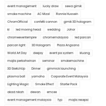
event management
lucky draw
sewa gimik
smoke machine
AC Mizal
Ronnie Hussein
ChromOfficial
confetti cannon
gimik 3D hologram
kl
led moving head
wedding
Johor
chromeeventempire
chromemalaysia
led parcan
parcan light
3D Hologram
Plaza Angsana
World Art Day
deejay
event pa system
kluang
majlis perkahwinan
seminar
smokemachine
3D SketchUp
Dinner
gimmick launching
plasma ball
yamaha
Corporate Event Malaysia
Lighting Magic
Smoke Effect
Starter Pack
akad nikah
dewan
emcee
event management malaysia
fyp
majlis resepsi