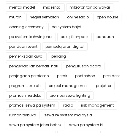
mental model
mic rental
mikrofon tanpa wayar
murah
negeri sembilan
online radio
open house
opening ceremony
pa system bajet
pa system kahwin johor
pakej flex-pack
panduan
panduan event
pembelajaran digital
pemeriksaan awal
penang
pengendalian berhati-hati
pengurusan acara
penjagaan peralatan
perak
photoshop
president
program sekolah
project management
projektor
promosi merdeka
promosi sewa lighting
promosi sewa pa system
radio
risk management
rumah terbuka
sewa PA system malaysia
sewa pa system johor bahru
sewa pa system kl