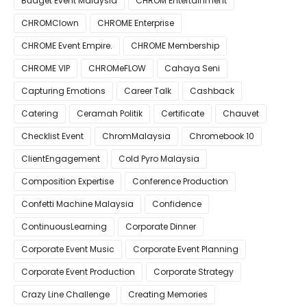
Budget Event Malaysia
CHROM Entertainment
CHROMClown
CHROME Enterprise
CHROME Event Empire.
CHROME Membership
CHROME VIP
CHROMeFLOW
Cahaya Seni
Capturing Emotions
Career Talk
Cashback
Catering
Ceramah Politik
Certificate
Chauvet
Checklist Event
ChromMalaysia
Chromebook 10
ClientEngagement
Cold Pyro Malaysia
Composition Expertise
Conference Production
Confetti Machine Malaysia
Confidence
ContinuousLearning
Corporate Dinner
Corporate Event Music
Corporate Event Planning
Corporate Event Production
Corporate Strategy
Crazy Line Challenge
Creating Memories