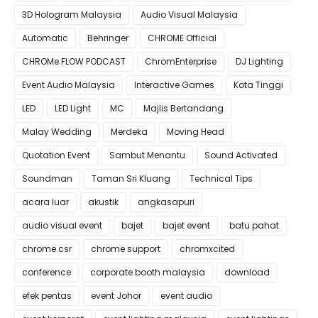
3D Hologram Malaysia
Audio Visual Malaysia
Automatic
Behringer
CHROME Official
CHROMe FLOW PODCAST
ChromEnterprise
DJ Lighting
Event Audio Malaysia
Interactive Games
Kota Tinggi
LED
LED Light
MC
Majlis Bertandang
Malay Wedding
Merdeka
Moving Head
Quotation Event
Sambut Menantu
Sound Activated
Soundman
Taman Sri Kluang
Technical Tips
acara luar
akustik
angkasapuri
audio visual event
bajet
bajet event
batu pahat
chrome csr
chrome support
chromxcited
conference
corporate booth malaysia
download
efek pentas
event Johor
event audio