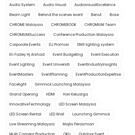
Audio System
Audio Visual
AudiovisualExcellence
Beam Light
Behind the scenes event
Benut
Bose
CHROME Malaysia
CHROMEBOOK
CHROMIUM Team
CHROMIUMSuccess
Conference Production Malaysia
Corporate Events
DJ Promosi
DMX lighting system
En Fazley Hj Arshad
Event Budgeting
Event Execution
Event Lighting
Event Universiti
EventIndustryInsights
EventMasters
EventPlanning
EventProductionExpertise
Facelight
Gimmick Launching Malaysia
Grand Opening
HDMI
Hari Keluarga
InnovativeTechnology
LED Screen Malaysia
LED Screen Rental
LED Wall
Launching Gimmick
Live Streaming Malaysia
Majlis Perasmian
Multi Camera Production
OKU
Outdoor Event