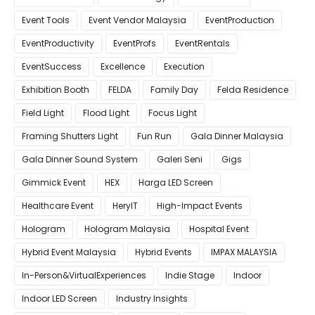
Event Tools
Event Vendor Malaysia
EventProduction
EventProductivity
EventProfs
EventRentals
EventSuccess
Excellence
Execution
Exhibition Booth
FELDA
Family Day
Felda Residence
Field Light
Flood Light
Focus Light
Framing Shutters Light
Fun Run
Gala Dinner Malaysia
Gala Dinner Sound System
Galeri Seni
Gigs
Gimmick Event
HEX
Harga LED Screen
Healthcare Event
HeryIT
High-Impact Events
Hologram
Hologram Malaysia
Hospital Event
Hybrid Event Malaysia
Hybrid Events
IMPAX MALAYSIA
In-Person&VirtualExperiences
Indie Stage
Indoor
Indoor LED Screen
Industry Insights