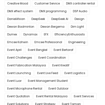
Creative Mood
Customer Service
DMX controller rental
DMX effect system
DMX programming
DSP Audio
DanielAfxian
DeepSeek
DeepSeek AI
Design
Dewan Badminton
Dewan Bergema
Dim Light
Dumex
Dynamax
EFX
EfficiencyEnthusiasts
Emcee Kahwin
Emcee Professional
Engineering
Event April
Event Bengkel
Event Bertaraf
Event Challenges
Event Coordination
Event Fabrication Malaysia
Event Kreatif
Event Launching
Event Live Feed
Event Logistics
Event Luar
Event Management Student
Event Microphone Rental
Event Outdoor
Event Quotation
Event Rental Malaysia
Event Services
Event Solutions
Event Strategy
Event Taman