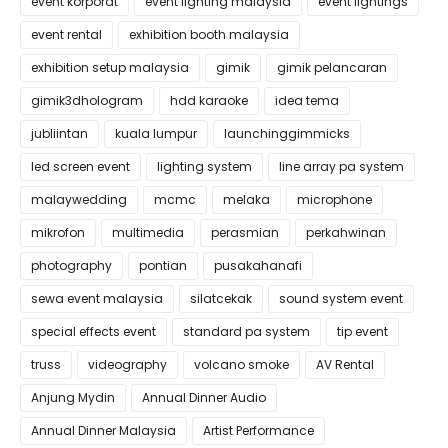
event korporat
event lighting malaysia
event lightings
event rental
exhibition booth malaysia
exhibition setup malaysia
gimik
gimik pelancaran
gimik3dhologram
hdd karaoke
idea tema
jubliintan
kuala lumpur
launchinggimmicks
led screen event
lighting system
line array pa system
malaywedding
mcmc
melaka
microphone
mikrofon
multimedia
perasmian
perkahwinan
photography
pontian
pusakahanafi
sewa event malaysia
silatcekak
sound system event
special effects event
standard pa system
tip event
truss
videography
volcano smoke
AV Rental
Anjung Mydin
Annual Dinner Audio
Annual Dinner Malaysia
Artist Performance