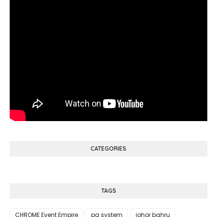
CATEGORIES
TAGS
CHROME Event Empire
pa system
johor bahru