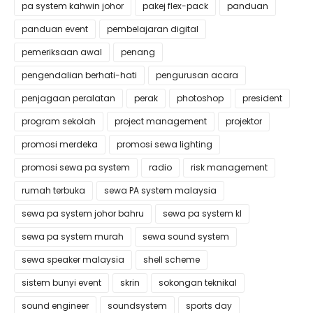
pa system kahwin johor
pakej flex-pack
panduan
panduan event
pembelajaran digital
pemeriksaan awal
penang
pengendalian berhati-hati
pengurusan acara
penjagaan peralatan
perak
photoshop
president
program sekolah
project management
projektor
promosi merdeka
promosi sewa lighting
promosi sewa pa system
radio
risk management
rumah terbuka
sewa PA system malaysia
sewa pa system johor bahru
sewa pa system kl
sewa pa system murah
sewa sound system
sewa speaker malaysia
shell scheme
sistem bunyi event
skrin
sokongan teknikal
sound engineer
soundsystem
sports day