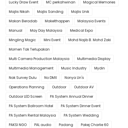
Lucky Draw Event
MC perkahwinan
Magical Memories
Majlis Nikah
Majlis Sanding
Majlis Unik
Makan Beradab
MakeIthappen
Malaysia Events
Manual
May Day Malaysia
Medical Expo
Mingling Magic
Mini Event
Mohd Najib B. Mohd Zaki
Momen Tak Terlupakan
Multi Camera Production Malaysia
Multimedia Display
Multimedia Management
Music Industry
Mydin
Nak Survey Dulu
No DMX
Nonya LIn's
Operations Planning
Outdoor
Outdoor AV
Outdoor LED Screen
PA System Annual Dinner
PA System Ballroom Hotel
PA System Dinner Event
PA System Rental Malaysia
PA System Wedding
PAKSI NGO
PAL audio
Padang
Pakej Charlie 60