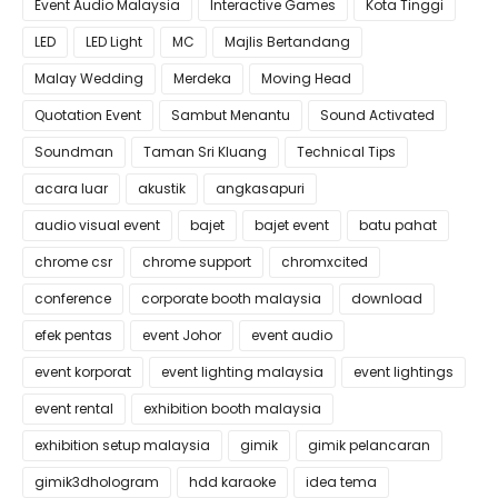
Event Audio Malaysia
Interactive Games
Kota Tinggi
LED
LED Light
MC
Majlis Bertandang
Malay Wedding
Merdeka
Moving Head
Quotation Event
Sambut Menantu
Sound Activated
Soundman
Taman Sri Kluang
Technical Tips
acara luar
akustik
angkasapuri
audio visual event
bajet
bajet event
batu pahat
chrome csr
chrome support
chromxcited
conference
corporate booth malaysia
download
efek pentas
event Johor
event audio
event korporat
event lighting malaysia
event lightings
event rental
exhibition booth malaysia
exhibition setup malaysia
gimik
gimik pelancaran
gimik3dhologram
hdd karaoke
idea tema