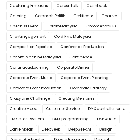
Capturing Emotions
Career Talk
Cashback
Catering
Ceramah Politik
Certificate
Chauvet
Checklist Event
ChromMalaysia
Chromebook 10
ClientEngagement
Cold Pyro Malaysia
Composition Expertise
Conference Production
Confetti Machine Malaysia
Confidence
ContinuousLearning
Corporate Dinner
Corporate Event Music
Corporate Event Planning
Corporate Event Production
Corporate Strategy
Crazy Line Challenge
Creating Memories
Creative Mood
Customer Service
DMX controller rental
DMX effect system
DMX programming
DSP Audio
DanielAfxian
DeepSeek
DeepSeek AI
Design
Dewan Badminton
Dewan Bergema
Dim Light