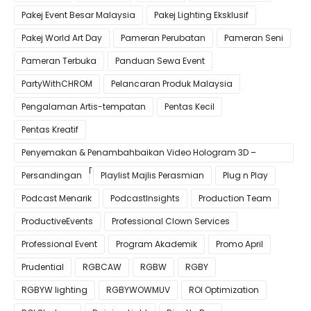
Pakej Event Besar Malaysia
Pakej Lighting Eksklusif
Pakej World Art Day
Pameran Perubatan
Pameran Seni
Pameran Terbuka
Panduan Sewa Event
PartyWithCHROM
Pelancaran Produk Malaysia
Pengalaman Artis-tempatan
Pentas Kecil
Pentas Kreatif
Penyemakan & Penambahbaikan Video Hologram 3D –
Pastikan Kualiti Terbaik untuk Gimik Anda!
Persandingan
Playlist Majlis Perasmian
Plug n Play
Podcast Menarik
PodcastInsights
Production Team
ProductiveEvents
Professional Clown Services
Professional Event
Program Akademik
Promo April
Prudential
RGBCAW
RGBW
RGBY
RGBYW lighting
RGBYWOWMUV
ROI Optimization