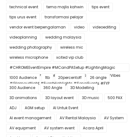
technical event
tema majlis kahwin
tips event
tips urus event
transformasi pelajar
vendor event berpengalaman
video
videoediting
videoplanning
wedding malaysia
wedding photography
wireless mic
wireless microphone
xcited vip club
#CHROMEEventEmpire #MCandPASetup #LightingMagic
#ConfettiBlast #SmokeEffect #ProEventSetup #DinnerVibes
1000 Audience
1tb
20percentoff
26 angle
#GlamourNight #EventHighlights #SenaiEvents #FYP
300 Audience
360 Angle
3D Modelling
3D animations
3D layout event
3D music
500 PAX
ADJ
AGM setup
AI Untuk Event
AI event management
AV Rental Malaysia
AV System
AV equipment
AV system event
Acara April