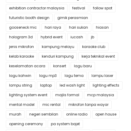
exhibition contractor malaysia
festival
follow spot
futuristic booth design
gimik perasmian
gooseneck mic
hari raya
hari sukan
hiasan
hologram 3d
hybrid event
iucash
jb
jenis mikrofon
kampung melayu
karaoke club
kelab karaoke
kenduri kampung
kerja teknikal event
keselamatan acara
konsert
lagu baru
lagu kahwin
lagu mp3
lagu tema
lampu laser
lampu string
laptop
led wash light
lighting effects
lighting system event
majlis formal
mcp malaysia
mental model
mic rental
mikrofon tanpa wayar
murah
negeri sembilan
online radio
open house
opening ceremony
pa system bajet