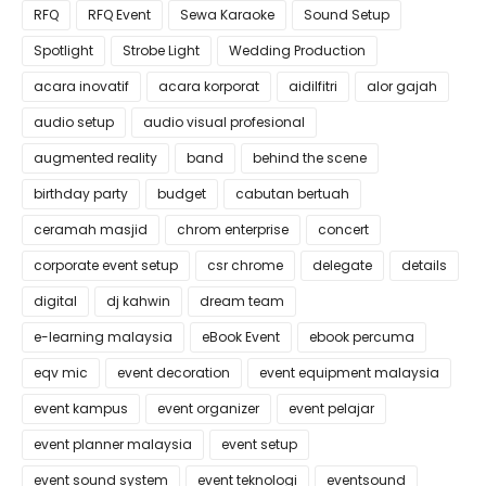
RFQ
RFQ Event
Sewa Karaoke
Sound Setup
Spotlight
Strobe Light
Wedding Production
acara inovatif
acara korporat
aidilfitri
alor gajah
audio setup
audio visual profesional
augmented reality
band
behind the scene
birthday party
budget
cabutan bertuah
ceramah masjid
chrom enterprise
concert
corporate event setup
csr chrome
delegate
details
digital
dj kahwin
dream team
e-learning malaysia
eBook Event
ebook percuma
eqv mic
event decoration
event equipment malaysia
event kampus
event organizer
event pelajar
event planner malaysia
event setup
event sound system
event teknologi
eventsound