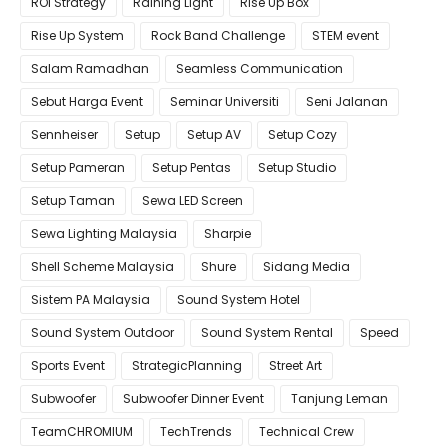
ROI Strategy
Raining Light
Rise Up Box
Rise Up System
Rock Band Challenge
STEM event
Salam Ramadhan
Seamless Communication
Sebut Harga Event
Seminar Universiti
Seni Jalanan
Sennheiser
Setup
Setup AV
Setup Cozy
Setup Pameran
Setup Pentas
Setup Studio
Setup Taman
Sewa LED Screen
Sewa Lighting Malaysia
Sharpie
Shell Scheme Malaysia
Shure
Sidang Media
Sistem PA Malaysia
Sound System Hotel
Sound System Outdoor
Sound System Rental
Speed
Sports Event
StrategicPlanning
Street Art
Subwoofer
Subwoofer Dinner Event
Tanjung Leman
TeamCHROMIUM
TechTrends
Technical Crew