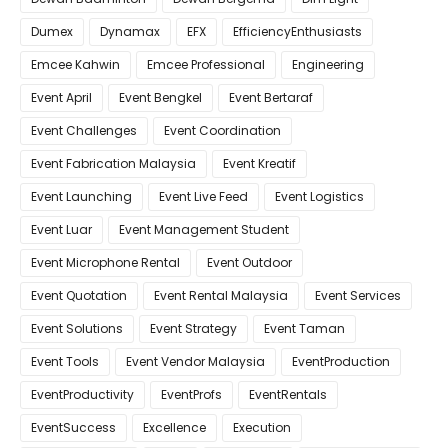
Dumex
Dynamax
EFX
EfficiencyEnthusiasts
Emcee Kahwin
Emcee Professional
Engineering
Event April
Event Bengkel
Event Bertaraf
Event Challenges
Event Coordination
Event Fabrication Malaysia
Event Kreatif
Event Launching
Event Live Feed
Event Logistics
Event Luar
Event Management Student
Event Microphone Rental
Event Outdoor
Event Quotation
Event Rental Malaysia
Event Services
Event Solutions
Event Strategy
Event Taman
Event Tools
Event Vendor Malaysia
EventProduction
EventProductivity
EventProfs
EventRentals
EventSuccess
Excellence
Execution