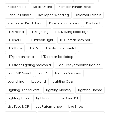
Kelas Kreatif
Kelas Online
Kempen Pilihan Raya
Kenduri Kahwin
Kesilapan Wedding
Khidmat Terbaik
Kolaborasi Pendidikan
Konsulat Indonesia
Kos Event
LED Fresnel
LED Lighting
LED Moving Head Light
LED PANEL
LED Parcan Light
LED Screen Seminar
LED Show
LED TV
LED city colour rental
LED parcan rental
LED screen backdrop
LED stage lighting malaysia
Lagu Penyampaian Hadiah
Lagu VIP Arrival
LaguAI
Latihan & Kursus
Launching
Legoland
Lighting Cozy
Lighting Dinner Event
Lighting Mastery
Lighting Theme
Lighting Truss
Lightroom
Live Band DJ
Live Feed MCP
Live Performance
Live Show