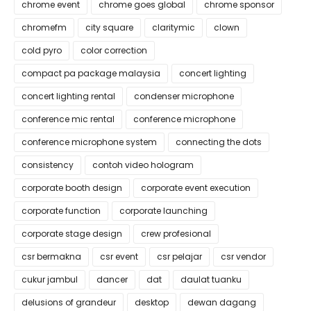
chrome event
chrome goes global
chrome sponsor
chromefm
city square
claritymic
clown
cold pyro
color correction
compact pa package malaysia
concert lighting
concert lighting rental
condenser microphone
conference mic rental
conference microphone
conference microphone system
connecting the dots
consistency
contoh video hologram
corporate booth design
corporate event execution
corporate function
corporate launching
corporate stage design
crew profesional
csr bermakna
csr event
csr pelajar
csr vendor
cukur jambul
dancer
dat
daulat tuanku
delusions of grandeur
desktop
dewan dagang