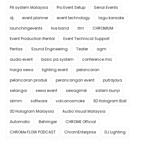
PA system Malaysia
Pro Event Setup
Senai Events
dj
event planner
event technology
lagu karaoke
launchingevents
live band
rtm
CHROMIUM
Event Production Rental
Event Technical Support
Pentas
Sound Engineering
Teater
agm
audio event
basic pa system
conference mic
harga sewa
lighting event
pelancaran
pelancaran produk
perancangan event
putrajaya
selangor
sewa event
sewagimik
sistem bunyi
skmm
software
volcanosmoke
3D Hologram Ball
3D Hologram Malaysia
Audio Visual Malaysia
Automatic
Behringer
CHROME Official
CHROMe FLOW PODCAST
ChromEnterprise
DJ Lighting