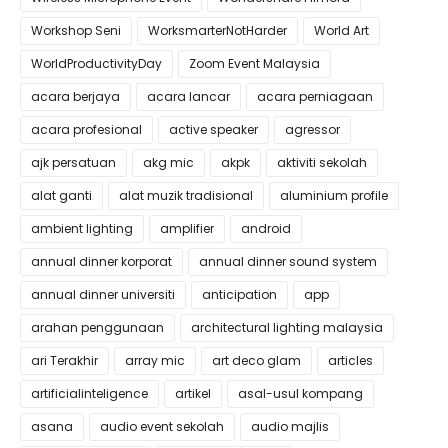
Workshop Seni
WorksmarterNotHarder
World Art
WorldProductivityDay
Zoom Event Malaysia
acara berjaya
acara lancar
acara perniagaan
acara profesional
active speaker
agressor
ajk persatuan
akg mic
akpk
aktiviti sekolah
alat ganti
alat muzik tradisional
aluminium profile
ambient lighting
amplifier
android
annual dinner korporat
annual dinner sound system
annual dinner universiti
anticipation
app
arahan penggunaan
architectural lighting malaysia
ari Terakhir
array mic
art deco glam
articles
artificialinteligence
artikel
asal-usul kompang
asana
audio event sekolah
audio majlis