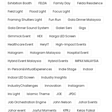
Exhibition Booth
FELDA
Family Day
Felda Residence
Field Light
Flood Light
Focus Light
Framing Shutters Light
Fun Run
Gala Dinner Malaysia
Gala Dinner Sound System
Galeri Seni
Gigs
Gimmick Event
HEX
Harga LED Screen
Healthcare Event
HeryIT
High-Impact Events
Hologram
Hologram Malaysia
Hospital Event
Hybrid Event Malaysia
Hybrid Events
IMPAX MALAYSIA
In-Person&VirtualExperiences
Indie Stage
Indoor
Indoor LED Screen
Industry Insights
IndustryChallenges
Innovation
Instagram
Iris Light
Islamic Theme
JOE
JPDC
Job Orchestration Engine
John Nelson
Johor Events
Johor event
Joyful Moments
KPRJ
Kelas Fizikal