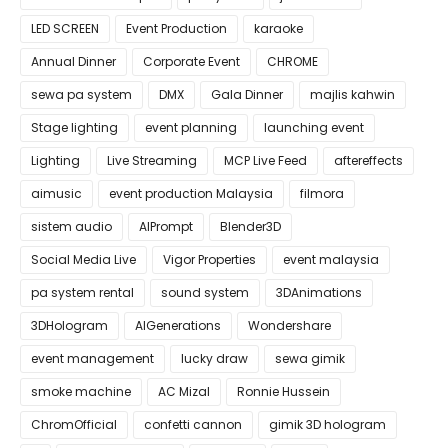
LED SCREEN
Event Production
karaoke
Annual Dinner
Corporate Event
CHROME
sewa pa system
DMX
Gala Dinner
majlis kahwin
Stage lighting
event planning
launching event
Lighting
Live Streaming
MCP Live Feed
aftereffects
aimusic
event production Malaysia
filmora
sistem audio
AIPrompt
Blender3D
Social Media Live
Vigor Properties
event malaysia
pa system rental
sound system
3DAnimations
3DHologram
AIGenerations
Wondershare
event management
lucky draw
sewa gimik
smoke machine
AC Mizal
Ronnie Hussein
ChromOfficial
confetti cannon
gimik 3D hologram