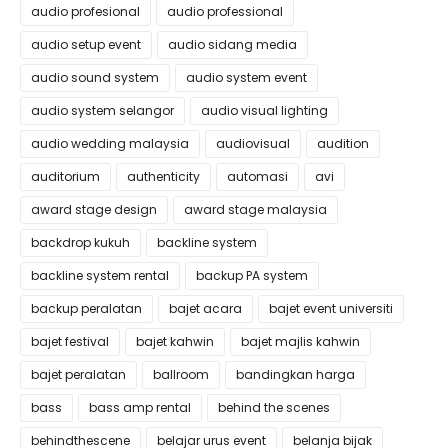
audio profesional
audio professional
audio setup event
audio sidang media
audio sound system
audio system event
audio system selangor
audio visual lighting
audio wedding malaysia
audiovisual
audition
auditorium
authenticity
automasi
avi
award stage design
award stage malaysia
backdrop kukuh
backline system
backline system rental
backup PA system
backup peralatan
bajet acara
bajet event universiti
bajet festival
bajet kahwin
bajet majlis kahwin
bajet peralatan
ballroom
bandingkan harga
bass
bass amp rental
behind the scenes
behindthescene
belajar urus event
belanja bijak