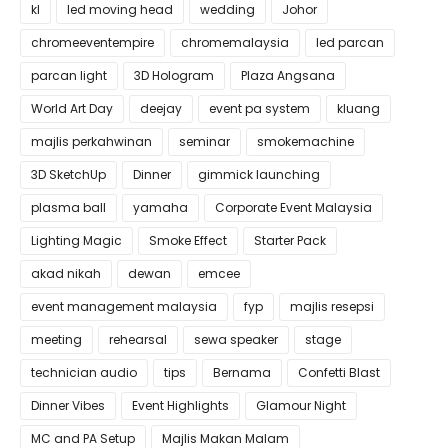
kl
led moving head
wedding
Johor
chromeeventempire
chromemalaysia
led parcan
parcan light
3D Hologram
Plaza Angsana
World Art Day
deejay
event pa system
kluang
majlis perkahwinan
seminar
smokemachine
3D SketchUp
Dinner
gimmick launching
plasma ball
yamaha
Corporate Event Malaysia
Lighting Magic
Smoke Effect
Starter Pack
akad nikah
dewan
emcee
event management malaysia
fyp
majlis resepsi
meeting
rehearsal
sewa speaker
stage
technician audio
tips
Bernama
Confetti Blast
Dinner Vibes
Event Highlights
Glamour Night
MC and PA Setup
Majlis Makan Malam