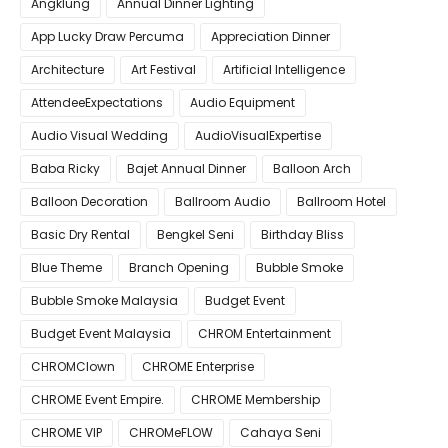
Angklung
Annual Dinner Lighting
App Lucky Draw Percuma
Appreciation Dinner
Architecture
Art Festival
Artificial Intelligence
AttendeeExpectations
Audio Equipment
Audio Visual Wedding
AudioVisualExpertise
Baba Ricky
Bajet Annual Dinner
Balloon Arch
Balloon Decoration
Ballroom Audio
Ballroom Hotel
Basic Dry Rental
Bengkel Seni
Birthday Bliss
Blue Theme
Branch Opening
Bubble Smoke
Bubble Smoke Malaysia
Budget Event
Budget Event Malaysia
CHROM Entertainment
CHROMClown
CHROME Enterprise
CHROME Event Empire.
CHROME Membership
CHROME VIP
CHROMeFLOW
Cahaya Seni