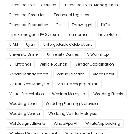
Technical Event Execution
Technical Event Management
Technical Execution
Technical Logistics
Technical Production
Test
Throw Light
TikTok
Tips Perniagaan PA System
Tournament
Trove Hotel
UIAM
Ujian
Unforgettable Celebrations
University Dinner
University Games
V Workshop
VIP Entrance
Vehicle Launch
Vendor Coordination
Vendor Management
VenueSelection
Video Editor
Virtual Event Malaysia
Visual Mengagumkan
Visual Presentation
Webinar Malaysia
Wedding Effects
Wedding Johor
Wedding Planning Malaysia
Wedding Vendor
Wedding Vendor Malaysia
WellDesignedEvents
WhatsApp AI
WhatsApp booking
Wireless Microphone Event
Wondershare Filmora