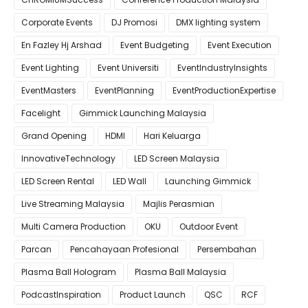
Corporate Events
DJ Promosi
DMX lighting system
En Fazley Hj Arshad
Event Budgeting
Event Execution
Event Lighting
Event Universiti
EventIndustryInsights
EventMasters
EventPlanning
EventProductionExpertise
Facelight
Gimmick Launching Malaysia
Grand Opening
HDMI
Hari Keluarga
InnovativeTechnology
LED Screen Malaysia
LED Screen Rental
LED Wall
Launching Gimmick
Live Streaming Malaysia
Majlis Perasmian
Multi Camera Production
OKU
Outdoor Event
Parcan
Pencahayaan Profesional
Persembahan
Plasma Ball Hologram
Plasma Ball Malaysia
PodcastInspiration
Product Launch
QSC
RCF