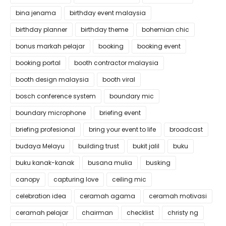
bina jenama
birthday event malaysia
birthday planner
birthday theme
bohemian chic
bonus markah pelajar
booking
booking event
booking portal
booth contractor malaysia
booth design malaysia
booth viral
bosch conference system
boundary mic
boundary microphone
briefing event
briefing profesional
bring your event to life
broadcast
budaya Melayu
building trust
bukit jalil
buku
buku kanak-kanak
busana mulia
busking
canopy
capturing love
ceiling mic
celebration idea
ceramah agama
ceramah motivasi
ceramah pelajar
chairman
checklist
christy ng