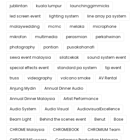
jubliintan
kuala lumpur
launchinggimmicks
led screen event
lighting system
line array pa system
malaywedding
mcmc
melaka
microphone
mikrofon
multimedia
perasmian
perkahwinan
photography
pontian
pusakahanafi
sewa event malaysia
silatcekak
sound system event
special effects event
standard pa system
tip event
truss
videography
volcano smoke
AV Rental
Anjung Mydin
Annual Dinner Audio
Annual Dinner Malaysia
Artist Performance
Audio System
Audio Visual
AudiovisualExcellence
Beam Light
Behind the scenes event
Benut
Bose
CHROME Malaysia
CHROMEBOOK
CHROMIUM Team
CHROMIUMSuccess
Conference Production Malaysia