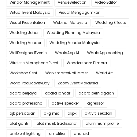
Vendor Management
VenueSelection
Video Editor
Virtual Event Malaysia
Visual Mengagumkan
Visual Presentation
Webinar Malaysia
Wedding Effects
Wedding Johor
Wedding Planning Malaysia
Wedding Vendor
Wedding Vendor Malaysia
WellDesignedEvents
WhatsApp AI
WhatsApp booking
Wireless Microphone Event
Wondershare Filmora
Workshop Seni
WorksmarterNotHarder
World Art
WorldProductivityDay
Zoom Event Malaysia
acara berjaya
acara lancar
acara perniagaan
acara profesional
active speaker
agressor
ajk persatuan
akg mic
akpk
aktiviti sekolah
alat ganti
alat muzik tradisional
aluminium profile
ambient lighting
amplifier
android