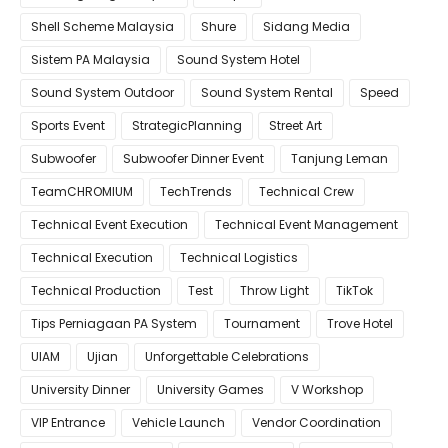
Shell Scheme Malaysia
Shure
Sidang Media
Sistem PA Malaysia
Sound System Hotel
Sound System Outdoor
Sound System Rental
Speed
Sports Event
StrategicPlanning
Street Art
Subwoofer
Subwoofer Dinner Event
Tanjung Leman
TeamCHROMIUM
TechTrends
Technical Crew
Technical Event Execution
Technical Event Management
Technical Execution
Technical Logistics
Technical Production
Test
Throw Light
TikTok
Tips Perniagaan PA System
Tournament
Trove Hotel
UIAM
Ujian
Unforgettable Celebrations
University Dinner
University Games
V Workshop
VIP Entrance
Vehicle Launch
Vendor Coordination