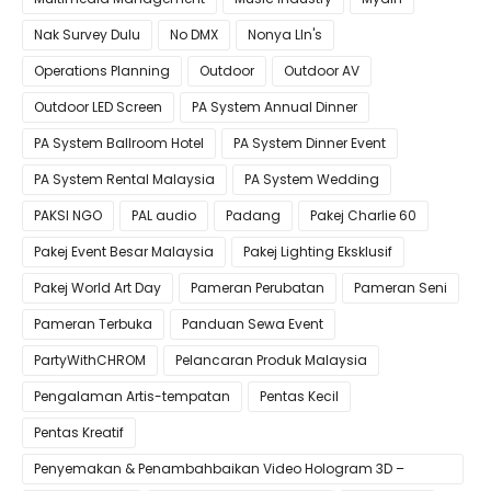
Nak Survey Dulu
No DMX
Nonya LIn's
Operations Planning
Outdoor
Outdoor AV
Outdoor LED Screen
PA System Annual Dinner
PA System Ballroom Hotel
PA System Dinner Event
PA System Rental Malaysia
PA System Wedding
PAKSI NGO
PAL audio
Padang
Pakej Charlie 60
Pakej Event Besar Malaysia
Pakej Lighting Eksklusif
Pakej World Art Day
Pameran Perubatan
Pameran Seni
Pameran Terbuka
Panduan Sewa Event
PartyWithCHROM
Pelancaran Produk Malaysia
Pengalaman Artis-tempatan
Pentas Kecil
Pentas Kreatif
Penyemakan & Penambahbaikan Video Hologram 3D –