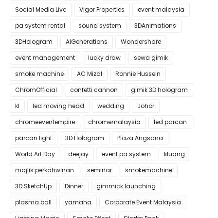
Social Media Live
Vigor Properties
event malaysia
pa system rental
sound system
3DAnimations
3DHologram
AIGenerations
Wondershare
event management
lucky draw
sewa gimik
smoke machine
AC Mizal
Ronnie Hussein
ChromOfficial
confetti cannon
gimik 3D hologram
kl
led moving head
wedding
Johor
chromeeventempire
chromemalaysia
led parcan
parcan light
3D Hologram
Plaza Angsana
World Art Day
deejay
event pa system
kluang
majlis perkahwinan
seminar
smokemachine
3D SketchUp
Dinner
gimmick launching
plasma ball
yamaha
Corporate Event Malaysia