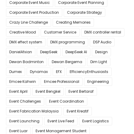
Corporate Event Music
Corporate Event Planning
Corporate Event Production
Corporate Strategy
Crazy Line Challenge
Creating Memories
Creative Mood
Customer Service
DMX controller rental
DMX effect system
DMX programming
DSP Audio
DanielAfxian
DeepSeek
DeepSeek AI
Design
Dewan Badminton
Dewan Bergema
Dim Light
Dumex
Dynamax
EFX
EfficiencyEnthusiasts
Emcee Kahwin
Emcee Professional
Engineering
Event April
Event Bengkel
Event Bertaraf
Event Challenges
Event Coordination
Event Fabrication Malaysia
Event Kreatif
Event Launching
Event Live Feed
Event Logistics
Event Luar
Event Management Student