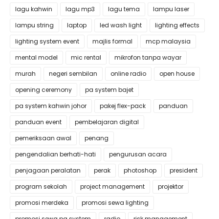
lagu kahwin
lagu mp3
lagu tema
lampu laser
lampu string
laptop
led wash light
lighting effects
lighting system event
majlis formal
mcp malaysia
mental model
mic rental
mikrofon tanpa wayar
murah
negeri sembilan
online radio
open house
opening ceremony
pa system bajet
pa system kahwin johor
pakej flex-pack
panduan
panduan event
pembelajaran digital
pemeriksaan awal
penang
pengendalian berhati-hati
pengurusan acara
penjagaan peralatan
perak
photoshop
president
program sekolah
project management
projektor
promosi merdeka
promosi sewa lighting
promosi sewa pa system
radio
risk management