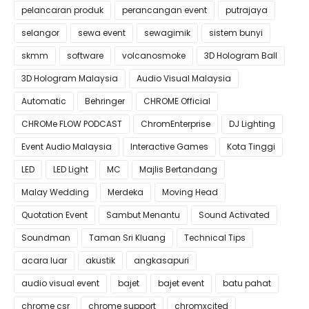
pelancaran produk
perancangan event
putrajaya
selangor
sewa event
sewagimik
sistem bunyi
skmm
software
volcanosmoke
3D Hologram Ball
3D Hologram Malaysia
Audio Visual Malaysia
Automatic
Behringer
CHROME Official
CHROMe FLOW PODCAST
ChromEnterprise
DJ Lighting
Event Audio Malaysia
Interactive Games
Kota Tinggi
LED
LED Light
MC
Majlis Bertandang
Malay Wedding
Merdeka
Moving Head
Quotation Event
Sambut Menantu
Sound Activated
Soundman
Taman Sri Kluang
Technical Tips
acara luar
akustik
angkasapuri
audio visual event
bajet
bajet event
batu pahat
chrome csr
chrome support
chromxcited