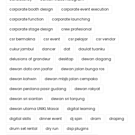
corporate booth design
corporate event execution
corporate function
corporate launching
corporate stage design
crew profesional
csr bermakna
csr event
csr pelajar
csr vendor
cukur jambul
dancer
dat
daulat tuanku
delusions of grandeur
desktop
dewan dagang
dewan dato onn jaafar
dewan jalan bunga ros
dewan kahwin
dewan mbjb jalan cempaka
dewan perdana pasir gudang
dewan rakyat
dewan sri siantan
dewan sri tanjung
dewan utama UNIKL Masai
digital learning
digital skills
dinner event
dj spin
dram
draping
drum set rental
dry run
dsp plugins