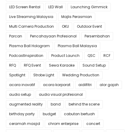
LED Screen Rental
LED Wall
Launching Gimmick
Live Streaming Malaysia
Majlis Perasmian
Multi Camera Production
OKU
Outdoor Event
Parcan
Pencahayaan Profesional
Persembahan
Plasma Ball Hologram
Plasma Ball Malaysia
PodcastInspiration
Product Launch
QSC
RCF
RFQ
RFQ Event
Sewa Karaoke
Sound Setup
Spotlight
Strobe Light
Wedding Production
acara inovatif
acara korporat
aidilfitri
alor gajah
audio setup
audio visual profesional
augmented reality
band
behind the scene
birthday party
budget
cabutan bertuah
ceramah masjid
chrom enterprise
concert