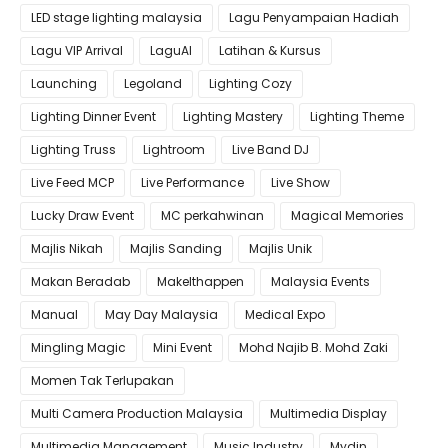
LED stage lighting malaysia
Lagu Penyampaian Hadiah
Lagu VIP Arrival
LaguAI
Latihan & Kursus
Launching
Legoland
Lighting Cozy
Lighting Dinner Event
Lighting Mastery
Lighting Theme
Lighting Truss
Lightroom
Live Band DJ
Live Feed MCP
Live Performance
Live Show
Lucky Draw Event
MC perkahwinan
Magical Memories
Majlis Nikah
Majlis Sanding
Majlis Unik
Makan Beradab
MakeIthappen
Malaysia Events
Manual
May Day Malaysia
Medical Expo
Mingling Magic
Mini Event
Mohd Najib B. Mohd Zaki
Momen Tak Terlupakan
Multi Camera Production Malaysia
Multimedia Display
Multimedia Management
Music Industry
Mydin