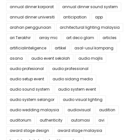
annual dinner korporat
annual dinner sound system
annual dinner universiti
anticipation
app
arahan penggunaan
architectural lighting malaysia
ari Terakhir
array mic
art deco glam
articles
artificialinteligence
artikel
asal-usul kompang
asana
audio event sekolah
audio majlis
audio profesional
audio professional
audio setup event
audio sidang media
audio sound system
audio system event
audio system selangor
audio visual lighting
audio wedding malaysia
audiovisual
audition
auditorium
authenticity
automasi
avi
award stage design
award stage malaysia