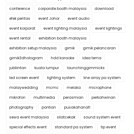
conference
corporate booth malaysia
download
efek pentas
event Johor
event audio
event korporat
event lighting malaysia
event lightings
event rental
exhibition booth malaysia
exhibition setup malaysia
gimik
gimik pelancaran
gimik3dhologram
hdd karaoke
idea tema
jubliintan
kuala lumpur
launchinggimmicks
led screen event
lighting system
line array pa system
malaywedding
mcmc
melaka
microphone
mikrofon
multimedia
perasmian
perkahwinan
photography
pontian
pusakahanafi
sewa event malaysia
silatcekak
sound system event
special effects event
standard pa system
tip event