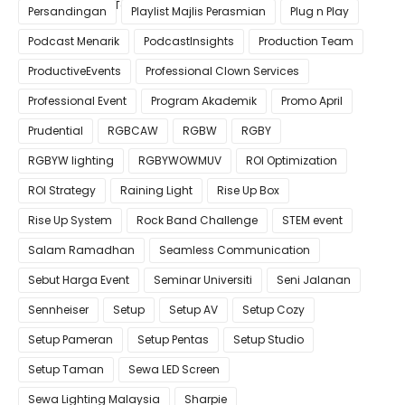
Pastikan Kualiti Terbaik untuk Gimik Anda!
Persandingan
Playlist Majlis Perasmian
Plug n Play
Podcast Menarik
PodcastInsights
Production Team
ProductiveEvents
Professional Clown Services
Professional Event
Program Akademik
Promo April
Prudential
RGBCAW
RGBW
RGBY
RGBYW lighting
RGBYWOWMUV
ROI Optimization
ROI Strategy
Raining Light
Rise Up Box
Rise Up System
Rock Band Challenge
STEM event
Salam Ramadhan
Seamless Communication
Sebut Harga Event
Seminar Universiti
Seni Jalanan
Sennheiser
Setup
Setup AV
Setup Cozy
Setup Pameran
Setup Pentas
Setup Studio
Setup Taman
Sewa LED Screen
Sewa Lighting Malaysia
Sharpie