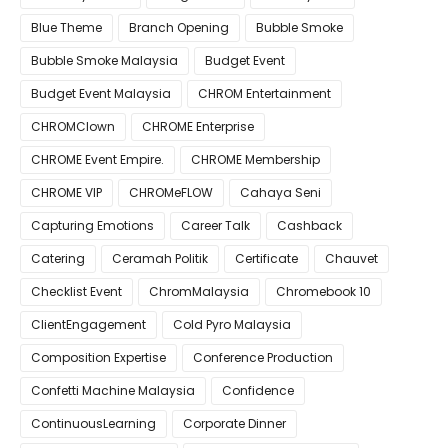
Blue Theme
Branch Opening
Bubble Smoke
Bubble Smoke Malaysia
Budget Event
Budget Event Malaysia
CHROM Entertainment
CHROMClown
CHROME Enterprise
CHROME Event Empire.
CHROME Membership
CHROME VIP
CHROMeFLOW
Cahaya Seni
Capturing Emotions
Career Talk
Cashback
Catering
Ceramah Politik
Certificate
Chauvet
Checklist Event
ChromMalaysia
Chromebook 10
ClientEngagement
Cold Pyro Malaysia
Composition Expertise
Conference Production
Confetti Machine Malaysia
Confidence
ContinuousLearning
Corporate Dinner