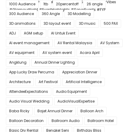
#ConfettiBlast #SmokeEffect #ProEventSetup #DinnerVibes
1000 Audience
1tb
20percentoff
26 angle
#GlamourNight #EventHighlights #SenaiEvents #FYP
300 Audience
360 Angle
3D Modelling
3D animations
3D layout event
3D music
500 PAX
ADJ
AGM setup
AI Untuk Event
AI event management
AV Rental Malaysia
AV System
AV equipment
AV system event
Acara April
Angklung
Annual Dinner Lighting
App Lucky Draw Percuma
Appreciation Dinner
Architecture
Art Festival
Artificial Intelligence
AttendeeExpectations
Audio Equipment
Audio Visual Wedding
AudioVisualExpertise
Baba Ricky
Bajet Annual Dinner
Balloon Arch
Balloon Decoration
Ballroom Audio
Ballroom Hotel
Basic Dry Rental
Bengkel Seni
Birthday Bliss