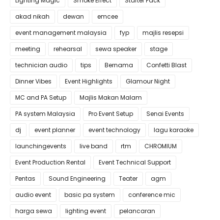
Lighting Magic
Smoke Effect
Starter Pack
akad nikah
dewan
emcee
event management malaysia
fyp
majlis resepsi
meeting
rehearsal
sewa speaker
stage
technician audio
tips
Bernama
Confetti Blast
Dinner Vibes
Event Highlights
Glamour Night
MC and PA Setup
Majlis Makan Malam
PA system Malaysia
Pro Event Setup
Senai Events
dj
event planner
event technology
lagu karaoke
launchingevents
live band
rtm
CHROMIUM
Event Production Rental
Event Technical Support
Pentas
Sound Engineering
Teater
agm
audio event
basic pa system
conference mic
harga sewa
lighting event
pelancaran