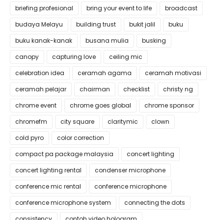
briefing profesional
bring your event to life
broadcast
budaya Melayu
building trust
bukit jalil
buku
buku kanak-kanak
busana mulia
busking
canopy
capturing love
ceiling mic
celebration idea
ceramah agama
ceramah motivasi
ceramah pelajar
chairman
checklist
christy ng
chrome event
chrome goes global
chrome sponsor
chromefm
city square
claritymic
clown
cold pyro
color correction
compact pa package malaysia
concert lighting
concert lighting rental
condenser microphone
conference mic rental
conference microphone
conference microphone system
connecting the dots
consistency
contoh video hologram