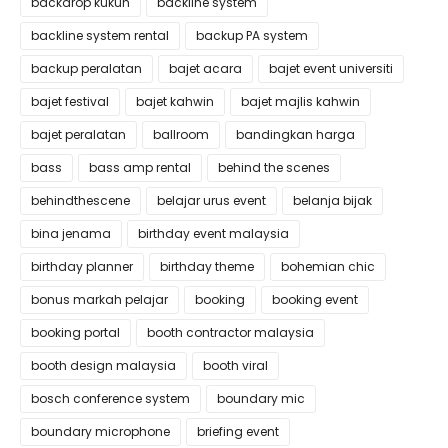
backdrop kukuh
backline system
backline system rental
backup PA system
backup peralatan
bajet acara
bajet event universiti
bajet festival
bajet kahwin
bajet majlis kahwin
bajet peralatan
ballroom
bandingkan harga
bass
bass amp rental
behind the scenes
behindthescene
belajar urus event
belanja bijak
bina jenama
birthday event malaysia
birthday planner
birthday theme
bohemian chic
bonus markah pelajar
booking
booking event
booking portal
booth contractor malaysia
booth design malaysia
booth viral
bosch conference system
boundary mic
boundary microphone
briefing event