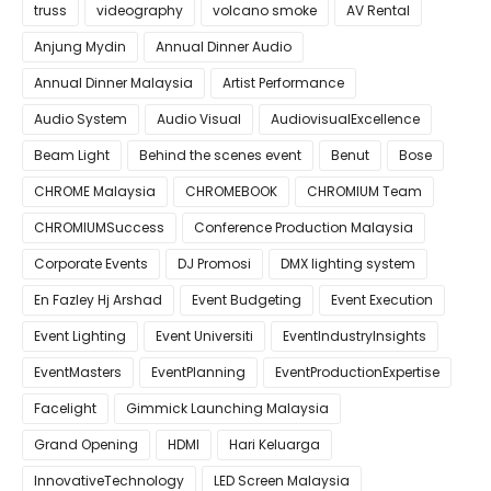
truss
videography
volcano smoke
AV Rental
Anjung Mydin
Annual Dinner Audio
Annual Dinner Malaysia
Artist Performance
Audio System
Audio Visual
AudiovisualExcellence
Beam Light
Behind the scenes event
Benut
Bose
CHROME Malaysia
CHROMEBOOK
CHROMIUM Team
CHROMIUMSuccess
Conference Production Malaysia
Corporate Events
DJ Promosi
DMX lighting system
En Fazley Hj Arshad
Event Budgeting
Event Execution
Event Lighting
Event Universiti
EventIndustryInsights
EventMasters
EventPlanning
EventProductionExpertise
Facelight
Gimmick Launching Malaysia
Grand Opening
HDMI
Hari Keluarga
InnovativeTechnology
LED Screen Malaysia