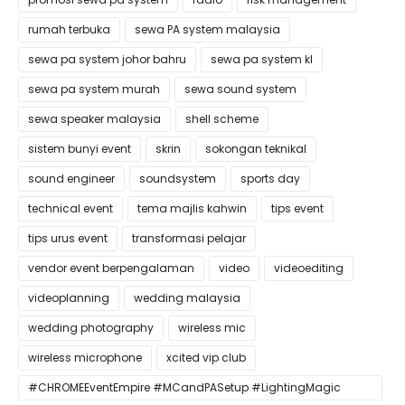
rumah terbuka
sewa PA system malaysia
sewa pa system johor bahru
sewa pa system kl
sewa pa system murah
sewa sound system
sewa speaker malaysia
shell scheme
sistem bunyi event
skrin
sokongan teknikal
sound engineer
soundsystem
sports day
technical event
tema majlis kahwin
tips event
tips urus event
transformasi pelajar
vendor event berpengalaman
video
videoediting
videoplanning
wedding malaysia
wedding photography
wireless mic
wireless microphone
xcited vip club
#CHROMEEventEmpire #MCandPASetup #LightingMagic