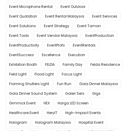
Event Microphone Rental
Event Outdoor
Event Quotation
Event Rental Malaysia
Event Services
Event Solutions
Event Strategy
Event Taman
Event Tools
Event Vendor Malaysia
EventProduction
EventProductivity
EventProfs
EventRentals
EventSuccess
Excellence
Execution
Exhibition Booth
FELDA
Family Day
Felda Residence
Field Light
Flood Light
Focus Light
Framing Shutters Light
Fun Run
Gala Dinner Malaysia
Gala Dinner Sound System
Galeri Seni
Gigs
Gimmick Event
HEX
Harga LED Screen
Healthcare Event
HeryIT
High-Impact Events
Hologram
Hologram Malaysia
Hospital Event