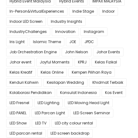
Hybrid Event Malaysia
Hybrid Events
IMPAX MALAYSIA
In-Person&VirtualExperiences
Indie Stage
Indoor
Indoor LED Screen
Industry Insights
IndustryChallenges
Innovation
Instagram
Iris Light
Islamic Theme
JOE
JPDC
Job Orchestration Engine
John Nelson
Johor Events
Johor event
Joyful Moments
KPRJ
Kelas Fizikal
Kelas Kreatif
Kelas Online
Kempen Pilihan Raya
Kenduri Kahwin
Kesilapan Wedding
Khidmat Terbaik
Kolaborasi Pendidikan
Konsulat Indonesia
Kos Event
LED Fresnel
LED Lighting
LED Moving Head Light
LED PANEL
LED Parcan Light
LED Screen Seminar
LED Show
LED TV
LED city colour rental
LED parcan rental
LED screen backdrop