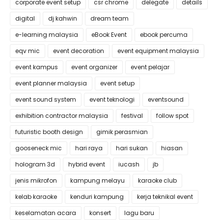
corporate event setup
csr chrome
delegate
details
digital
dj kahwin
dream team
e-learning malaysia
eBook Event
ebook percuma
eqv mic
event decoration
event equipment malaysia
event kampus
event organizer
event pelajar
event planner malaysia
event setup
event sound system
event teknologi
eventsound
exhibition contractor malaysia
festival
follow spot
futuristic booth design
gimik perasmian
gooseneck mic
hari raya
hari sukan
hiasan
hologram 3d
hybrid event
iucash
jb
jenis mikrofon
kampung melayu
karaoke club
kelab karaoke
kenduri kampung
kerja teknikal event
keselamatan acara
konsert
lagu baru