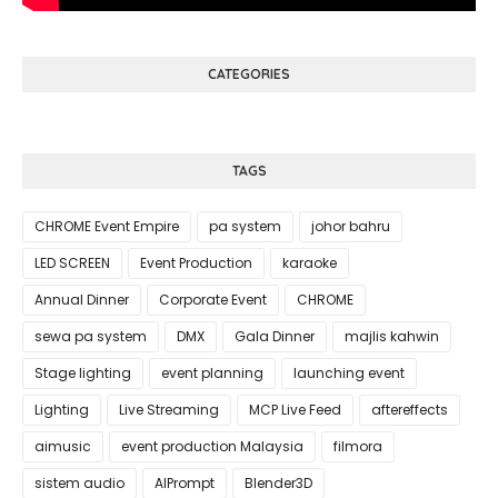
CATEGORIES
TAGS
CHROME Event Empire
pa system
johor bahru
LED SCREEN
Event Production
karaoke
Annual Dinner
Corporate Event
CHROME
sewa pa system
DMX
Gala Dinner
majlis kahwin
Stage lighting
event planning
launching event
Lighting
Live Streaming
MCP Live Feed
aftereffects
aimusic
event production Malaysia
filmora
sistem audio
AIPrompt
Blender3D