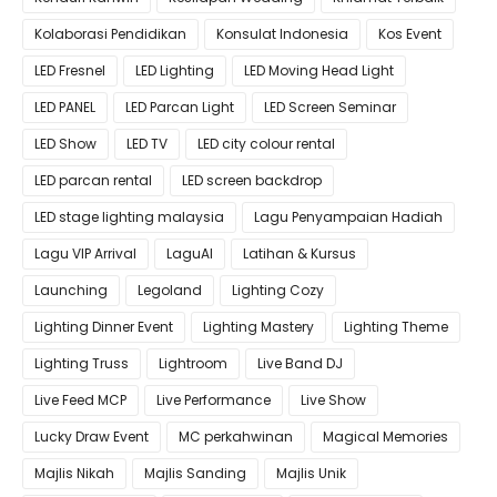
Kolaborasi Pendidikan
Konsulat Indonesia
Kos Event
LED Fresnel
LED Lighting
LED Moving Head Light
LED PANEL
LED Parcan Light
LED Screen Seminar
LED Show
LED TV
LED city colour rental
LED parcan rental
LED screen backdrop
LED stage lighting malaysia
Lagu Penyampaian Hadiah
Lagu VIP Arrival
LaguAI
Latihan & Kursus
Launching
Legoland
Lighting Cozy
Lighting Dinner Event
Lighting Mastery
Lighting Theme
Lighting Truss
Lightroom
Live Band DJ
Live Feed MCP
Live Performance
Live Show
Lucky Draw Event
MC perkahwinan
Magical Memories
Majlis Nikah
Majlis Sanding
Majlis Unik