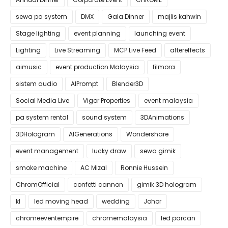
sewa pa system
DMX
Gala Dinner
majlis kahwin
Stage lighting
event planning
launching event
Lighting
Live Streaming
MCP Live Feed
aftereffects
aimusic
event production Malaysia
filmora
sistem audio
AIPrompt
Blender3D
Social Media Live
Vigor Properties
event malaysia
pa system rental
sound system
3DAnimations
3DHologram
AIGenerations
Wondershare
event management
lucky draw
sewa gimik
smoke machine
AC Mizal
Ronnie Hussein
ChromOfficial
confetti cannon
gimik 3D hologram
kl
led moving head
wedding
Johor
chromeeventempire
chromemalaysia
led parcan