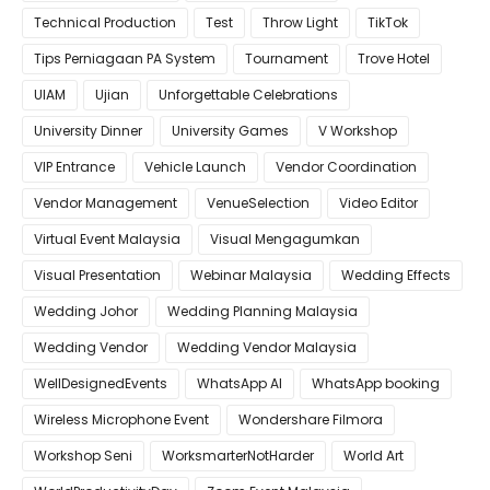
Technical Production
Test
Throw Light
TikTok
Tips Perniagaan PA System
Tournament
Trove Hotel
UIAM
Ujian
Unforgettable Celebrations
University Dinner
University Games
V Workshop
VIP Entrance
Vehicle Launch
Vendor Coordination
Vendor Management
VenueSelection
Video Editor
Virtual Event Malaysia
Visual Mengagumkan
Visual Presentation
Webinar Malaysia
Wedding Effects
Wedding Johor
Wedding Planning Malaysia
Wedding Vendor
Wedding Vendor Malaysia
WellDesignedEvents
WhatsApp AI
WhatsApp booking
Wireless Microphone Event
Wondershare Filmora
Workshop Seni
WorksmarterNotHarder
World Art