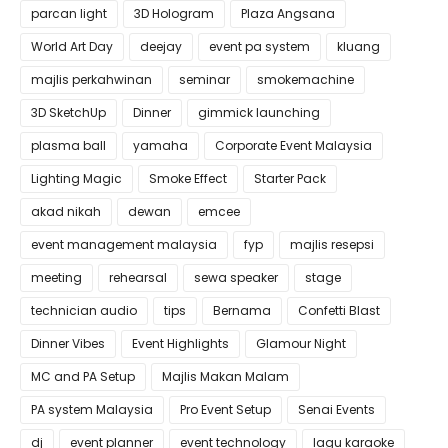
parcan light
3D Hologram
Plaza Angsana
World Art Day
deejay
event pa system
kluang
majlis perkahwinan
seminar
smokemachine
3D SketchUp
Dinner
gimmick launching
plasma ball
yamaha
Corporate Event Malaysia
Lighting Magic
Smoke Effect
Starter Pack
akad nikah
dewan
emcee
event management malaysia
fyp
majlis resepsi
meeting
rehearsal
sewa speaker
stage
technician audio
tips
Bernama
Confetti Blast
Dinner Vibes
Event Highlights
Glamour Night
MC and PA Setup
Majlis Makan Malam
PA system Malaysia
Pro Event Setup
Senai Events
dj
event planner
event technology
lagu karaoke