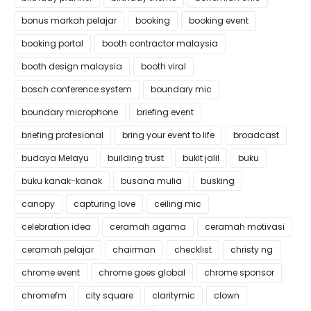
bonus markah pelajar
booking
booking event
booking portal
booth contractor malaysia
booth design malaysia
booth viral
bosch conference system
boundary mic
boundary microphone
briefing event
briefing profesional
bring your event to life
broadcast
budaya Melayu
building trust
bukit jalil
buku
buku kanak-kanak
busana mulia
busking
canopy
capturing love
ceiling mic
celebration idea
ceramah agama
ceramah motivasi
ceramah pelajar
chairman
checklist
christy ng
chrome event
chrome goes global
chrome sponsor
chromefm
city square
claritymic
clown