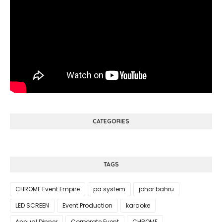
CATEGORIES
TAGS
CHROME Event Empire
pa system
johor bahru
LED SCREEN
Event Production
karaoke
Annual Dinner
Corporate Event
CHROME