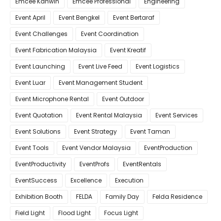
Emcee Kahwin
Emcee Professional
Engineering
Event April
Event Bengkel
Event Bertaraf
Event Challenges
Event Coordination
Event Fabrication Malaysia
Event Kreatif
Event Launching
Event Live Feed
Event Logistics
Event Luar
Event Management Student
Event Microphone Rental
Event Outdoor
Event Quotation
Event Rental Malaysia
Event Services
Event Solutions
Event Strategy
Event Taman
Event Tools
Event Vendor Malaysia
EventProduction
EventProductivity
EventProfs
EventRentals
EventSuccess
Excellence
Execution
Exhibition Booth
FELDA
Family Day
Felda Residence
Field Light
Flood Light
Focus Light