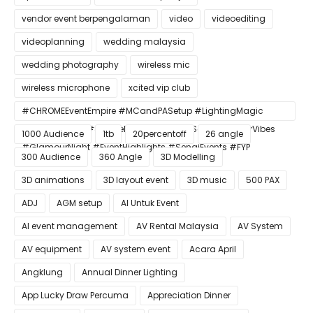
vendor event berpengalaman
video
videoediting
videoplanning
wedding malaysia
wedding photography
wireless mic
wireless microphone
xcited vip club
#CHROMEEventEmpire #MCandPASetup #LightingMagic
#ConfettiBlast #SmokeEffect #ProEventSetup #DinnerVibes
1000 Audience
1tb
20percentoff
26 angle
#GlamourNight #EventHighlights #SenaiEvents #FYP
300 Audience
360 Angle
3D Modelling
3D animations
3D layout event
3D music
500 PAX
ADJ
AGM setup
AI Untuk Event
AI event management
AV Rental Malaysia
AV System
AV equipment
AV system event
Acara April
Angklung
Annual Dinner Lighting
App Lucky Draw Percuma
Appreciation Dinner