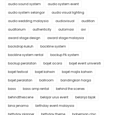
audio sound system
audio system event
audio system selangor
audio visual lighting
audio wedding malaysia
audiovisual
audition
auditorium
authenticity
automasi
avi
award stage design
award stage malaysia
backdrop kukuh
backline system
backline system rental
backup PA system
backup peralatan
bajet acara
bajet event universiti
bajet festival
bajet kahwin
bajet majlis kahwin
bajet peralatan
ballroom
bandingkan harga
bass
bass amp rental
behind the scenes
behindthescene
belajar urus event
belanja bijak
bina jenama
birthday event malaysia
birthday planner
birthday theme
bohemian chic