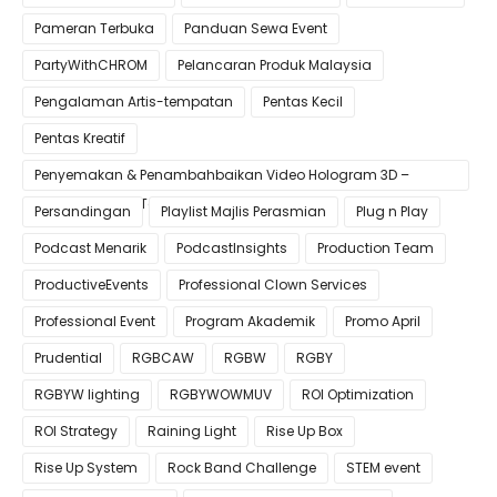
Pameran Terbuka
Panduan Sewa Event
PartyWithCHROM
Pelancaran Produk Malaysia
Pengalaman Artis-tempatan
Pentas Kecil
Pentas Kreatif
Penyemakan & Penambahbaikan Video Hologram 3D –
Pastikan Kualiti Terbaik untuk Gimik Anda!
Persandingan
Playlist Majlis Perasmian
Plug n Play
Podcast Menarik
PodcastInsights
Production Team
ProductiveEvents
Professional Clown Services
Professional Event
Program Akademik
Promo April
Prudential
RGBCAW
RGBW
RGBY
RGBYW lighting
RGBYWOWMUV
ROI Optimization
ROI Strategy
Raining Light
Rise Up Box
Rise Up System
Rock Band Challenge
STEM event