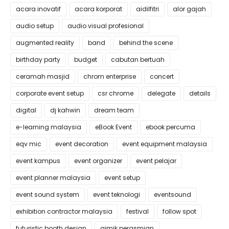
acara inovatif
acara korporat
aidilfitri
alor gajah
audio setup
audio visual profesional
augmented reality
band
behind the scene
birthday party
budget
cabutan bertuah
ceramah masjid
chrom enterprise
concert
corporate event setup
csr chrome
delegate
details
digital
dj kahwin
dream team
e-learning malaysia
eBook Event
ebook percuma
eqv mic
event decoration
event equipment malaysia
event kampus
event organizer
event pelajar
event planner malaysia
event setup
event sound system
event teknologi
eventsound
exhibition contractor malaysia
festival
follow spot
futuristic booth design
gimik perasmian