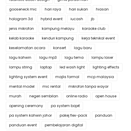
gooseneck mic
hari raya
hari sukan
hiasan
hologram 3d
hybrid event
iucash
jb
jenis mikrofon
kampung melayu
karaoke club
kelab karaoke
kenduri kampung
kerja teknikal event
keselamatan acara
konsert
lagu baru
lagu kahwin
lagu mp3
lagu tema
lampu laser
lampu string
laptop
led wash light
lighting effects
lighting system event
majlis formal
mcp malaysia
mental model
mic rental
mikrofon tanpa wayar
murah
negeri sembilan
online radio
open house
opening ceremony
pa system bajet
pa system kahwin johor
pakej flex-pack
panduan
panduan event
pembelajaran digital