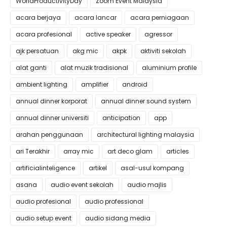
WorldProductivityDay
Zoom Event Malaysia
acara berjaya
acara lancar
acara perniagaan
acara profesional
active speaker
agressor
ajk persatuan
akg mic
akpk
aktiviti sekolah
alat ganti
alat muzik tradisional
aluminium profile
ambient lighting
amplifier
android
annual dinner korporat
annual dinner sound system
annual dinner universiti
anticipation
app
arahan penggunaan
architectural lighting malaysia
ari Terakhir
array mic
art deco glam
articles
artificialinteligence
artikel
asal-usul kompang
asana
audio event sekolah
audio majlis
audio profesional
audio professional
audio setup event
audio sidang media