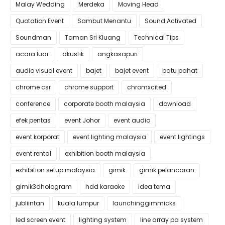
Malay Wedding
Merdeka
Moving Head
Quotation Event
Sambut Menantu
Sound Activated
Soundman
Taman Sri Kluang
Technical Tips
acara luar
akustik
angkasapuri
audio visual event
bajet
bajet event
batu pahat
chrome csr
chrome support
chromxcited
conference
corporate booth malaysia
download
efek pentas
event Johor
event audio
event korporat
event lighting malaysia
event lightings
event rental
exhibition booth malaysia
exhibition setup malaysia
gimik
gimik pelancaran
gimik3dhologram
hdd karaoke
idea tema
jubliintan
kuala lumpur
launchinggimmicks
led screen event
lighting system
line array pa system