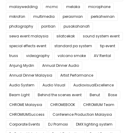
malaywedding
mcmc
melaka
microphone
mikrofon
multimedia
perasmian
perkahwinan
photography
pontian
pusakahanafi
sewa event malaysia
silatcekak
sound system event
special effects event
standard pa system
tip event
truss
videography
volcano smoke
AV Rental
Anjung Mydin
Annual Dinner Audio
Annual Dinner Malaysia
Artist Performance
Audio System
Audio Visual
AudiovisualExcellence
Beam Light
Behind the scenes event
Benut
Bose
CHROME Malaysia
CHROMEBOOK
CHROMIUM Team
CHROMIUMSuccess
Conference Production Malaysia
Corporate Events
DJ Promosi
DMX lighting system