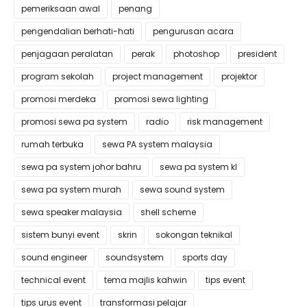
pemeriksaan awal
penang
pengendalian berhati-hati
pengurusan acara
penjagaan peralatan
perak
photoshop
president
program sekolah
project management
projektor
promosi merdeka
promosi sewa lighting
promosi sewa pa system
radio
risk management
rumah terbuka
sewa PA system malaysia
sewa pa system johor bahru
sewa pa system kl
sewa pa system murah
sewa sound system
sewa speaker malaysia
shell scheme
sistem bunyi event
skrin
sokongan teknikal
sound engineer
soundsystem
sports day
technical event
tema majlis kahwin
tips event
tips urus event
transformasi pelajar