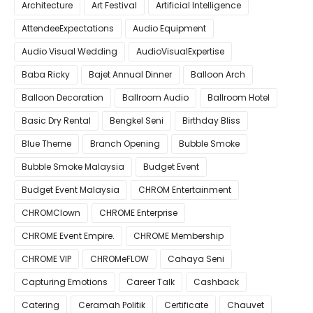
Architecture
Art Festival
Artificial Intelligence
AttendeeExpectations
Audio Equipment
Audio Visual Wedding
AudioVisualExpertise
Baba Ricky
Bajet Annual Dinner
Balloon Arch
Balloon Decoration
Ballroom Audio
Ballroom Hotel
Basic Dry Rental
Bengkel Seni
Birthday Bliss
Blue Theme
Branch Opening
Bubble Smoke
Bubble Smoke Malaysia
Budget Event
Budget Event Malaysia
CHROM Entertainment
CHROMClown
CHROME Enterprise
CHROME Event Empire.
CHROME Membership
CHROME VIP
CHROMeFLOW
Cahaya Seni
Capturing Emotions
Career Talk
Cashback
Catering
Ceramah Politik
Certificate
Chauvet