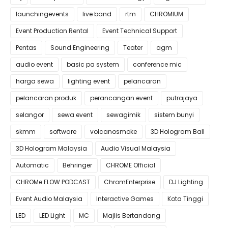
launchingevents
live band
rtm
CHROMIUM
Event Production Rental
Event Technical Support
Pentas
Sound Engineering
Teater
agm
audio event
basic pa system
conference mic
harga sewa
lighting event
pelancaran
pelancaran produk
perancangan event
putrajaya
selangor
sewa event
sewagimik
sistem bunyi
skmm
software
volcanosmoke
3D Hologram Ball
3D Hologram Malaysia
Audio Visual Malaysia
Automatic
Behringer
CHROME Official
CHROMe FLOW PODCAST
ChromEnterprise
DJ Lighting
Event Audio Malaysia
Interactive Games
Kota Tinggi
LED
LED Light
MC
Majlis Bertandang