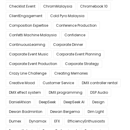
Checklist Event
ChromMalaysia
Chromebook 10
ClientEngagement
Cold Pyro Malaysia
Composition Expertise
Conference Production
Confetti Machine Malaysia
Confidence
ContinuousLearning
Corporate Dinner
Corporate Event Music
Corporate Event Planning
Corporate Event Production
Corporate Strategy
Crazy Line Challenge
Creating Memories
Creative Mood
Customer Service
DMX controller rental
DMX effect system
DMX programming
DSP Audio
DanielAfxian
DeepSeek
DeepSeek AI
Design
Dewan Badminton
Dewan Bergema
Dim Light
Dumex
Dynamax
EFX
EfficiencyEnthusiasts