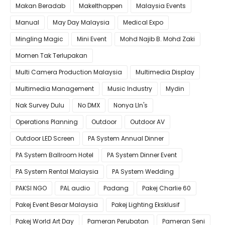
Makan Beradab
MakeIthappen
Malaysia Events
Manual
May Day Malaysia
Medical Expo
Mingling Magic
Mini Event
Mohd Najib B. Mohd Zaki
Momen Tak Terlupakan
Multi Camera Production Malaysia
Multimedia Display
Multimedia Management
Music Industry
Mydin
Nak Survey Dulu
No DMX
Nonya LIn's
Operations Planning
Outdoor
Outdoor AV
Outdoor LED Screen
PA System Annual Dinner
PA System Ballroom Hotel
PA System Dinner Event
PA System Rental Malaysia
PA System Wedding
PAKSI NGO
PAL audio
Padang
Pakej Charlie 60
Pakej Event Besar Malaysia
Pakej Lighting Eksklusif
Pakej World Art Day
Pameran Perubatan
Pameran Seni