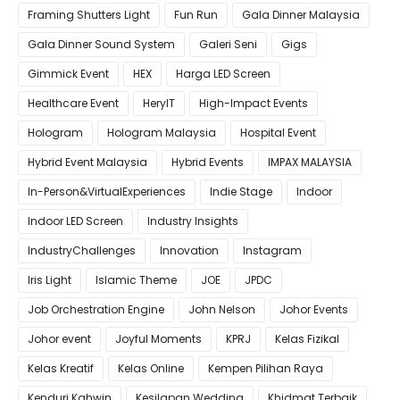
Framing Shutters Light
Fun Run
Gala Dinner Malaysia
Gala Dinner Sound System
Galeri Seni
Gigs
Gimmick Event
HEX
Harga LED Screen
Healthcare Event
HeryIT
High-Impact Events
Hologram
Hologram Malaysia
Hospital Event
Hybrid Event Malaysia
Hybrid Events
IMPAX MALAYSIA
In-Person&VirtualExperiences
Indie Stage
Indoor
Indoor LED Screen
Industry Insights
IndustryChallenges
Innovation
Instagram
Iris Light
Islamic Theme
JOE
JPDC
Job Orchestration Engine
John Nelson
Johor Events
Johor event
Joyful Moments
KPRJ
Kelas Fizikal
Kelas Kreatif
Kelas Online
Kempen Pilihan Raya
Kenduri Kahwin
Kesilapan Wedding
Khidmat Terbaik