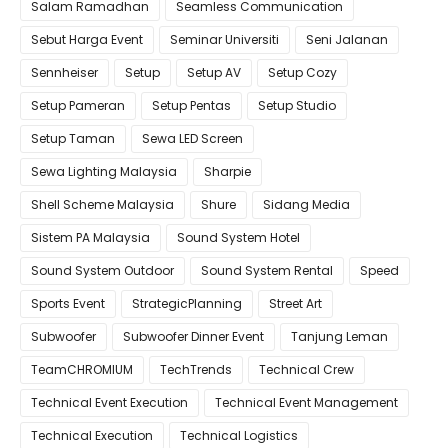
Salam Ramadhan
Seamless Communication
Sebut Harga Event
Seminar Universiti
Seni Jalanan
Sennheiser
Setup
Setup AV
Setup Cozy
Setup Pameran
Setup Pentas
Setup Studio
Setup Taman
Sewa LED Screen
Sewa Lighting Malaysia
Sharpie
Shell Scheme Malaysia
Shure
Sidang Media
Sistem PA Malaysia
Sound System Hotel
Sound System Outdoor
Sound System Rental
Speed
Sports Event
StrategicPlanning
Street Art
Subwoofer
Subwoofer Dinner Event
Tanjung Leman
TeamCHROMIUM
TechTrends
Technical Crew
Technical Event Execution
Technical Event Management
Technical Execution
Technical Logistics