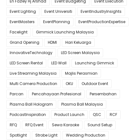
En Fazley Hj Arshad
Event Budgeting
Event Execution
Event Lighting
Event Universiti
EventIndustryInsights
EventMasters
EventPlanning
EventProductionExpertise
Facelight
Gimmick Launching Malaysia
Grand Opening
HDMI
Hari Keluarga
InnovativeTechnology
LED Screen Malaysia
LED Screen Rental
LED Wall
Launching Gimmick
Live Streaming Malaysia
Majlis Perasmian
Multi Camera Production
OKU
Outdoor Event
Parcan
Pencahayaan Profesional
Persembahan
Plasma Ball Hologram
Plasma Ball Malaysia
PodcastInspiration
Product Launch
QSC
RCF
RFQ
RFQ Event
Sewa Karaoke
Sound Setup
Spotlight
Strobe Light
Wedding Production