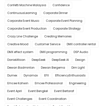
Confetti Machine Malaysia
Confidence
ContinuousLearning
Corporate Dinner
Corporate Event Music
Corporate Event Planning
Corporate Event Production
Corporate Strategy
Crazy Line Challenge
Creating Memories
Creative Mood
Customer Service
DMX controller rental
DMX effect system
DMX programming
DSP Audio
DanielAfxian
DeepSeek
DeepSeek AI
Design
Dewan Badminton
Dewan Bergema
Dim Light
Dumex
Dynamax
EFX
EfficiencyEnthusiasts
Emcee Kahwin
Emcee Professional
Engineering
Event April
Event Bengkel
Event Bertaraf
Event Challenges
Event Coordination