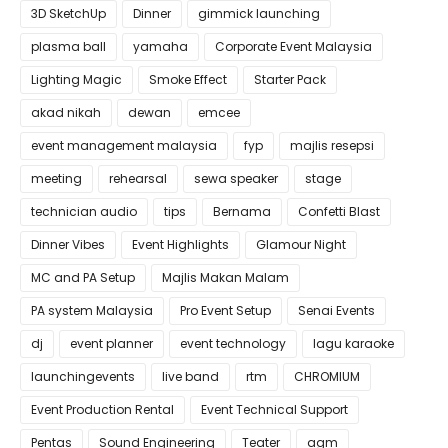
3D SketchUp
Dinner
gimmick launching
plasma ball
yamaha
Corporate Event Malaysia
Lighting Magic
Smoke Effect
Starter Pack
akad nikah
dewan
emcee
event management malaysia
fyp
majlis resepsi
meeting
rehearsal
sewa speaker
stage
technician audio
tips
Bernama
Confetti Blast
Dinner Vibes
Event Highlights
Glamour Night
MC and PA Setup
Majlis Makan Malam
PA system Malaysia
Pro Event Setup
Senai Events
dj
event planner
event technology
lagu karaoke
launchingevents
live band
rtm
CHROMIUM
Event Production Rental
Event Technical Support
Pentas
Sound Engineering
Teater
agm