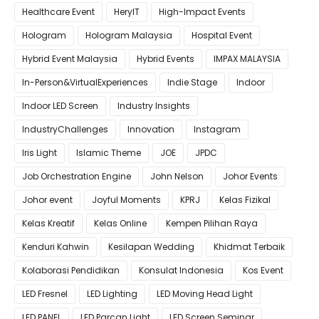
Healthcare Event
HeryIT
High-Impact Events
Hologram
Hologram Malaysia
Hospital Event
Hybrid Event Malaysia
Hybrid Events
IMPAX MALAYSIA
In-Person&VirtualExperiences
Indie Stage
Indoor
Indoor LED Screen
Industry Insights
IndustryChallenges
Innovation
Instagram
Iris Light
Islamic Theme
JOE
JPDC
Job Orchestration Engine
John Nelson
Johor Events
Johor event
Joyful Moments
KPRJ
Kelas Fizikal
Kelas Kreatif
Kelas Online
Kempen Pilihan Raya
Kenduri Kahwin
Kesilapan Wedding
Khidmat Terbaik
Kolaborasi Pendidikan
Konsulat Indonesia
Kos Event
LED Fresnel
LED Lighting
LED Moving Head Light
LED PANEL
LED Parcan Light
LED Screen Seminar