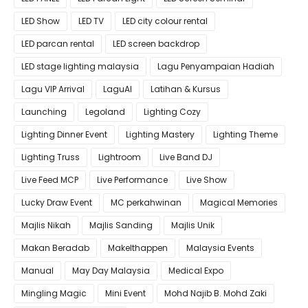
LED Show
LED TV
LED city colour rental
LED parcan rental
LED screen backdrop
LED stage lighting malaysia
Lagu Penyampaian Hadiah
Lagu VIP Arrival
LaguAI
Latihan & Kursus
Launching
Legoland
Lighting Cozy
Lighting Dinner Event
Lighting Mastery
Lighting Theme
Lighting Truss
Lightroom
Live Band DJ
Live Feed MCP
Live Performance
Live Show
Lucky Draw Event
MC perkahwinan
Magical Memories
Majlis Nikah
Majlis Sanding
Majlis Unik
Makan Beradab
MakeIthappen
Malaysia Events
Manual
May Day Malaysia
Medical Expo
Mingling Magic
Mini Event
Mohd Najib B. Mohd Zaki