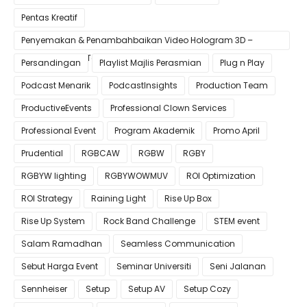
Pentas Kreatif
Penyemakan & Penambahbaikan Video Hologram 3D –
Pastikan Kualiti Terbaik untuk Gimik Anda!
Persandingan
Playlist Majlis Perasmian
Plug n Play
Podcast Menarik
PodcastInsights
Production Team
ProductiveEvents
Professional Clown Services
Professional Event
Program Akademik
Promo April
Prudential
RGBCAW
RGBW
RGBY
RGBYW lighting
RGBYWOWMUV
ROI Optimization
ROI Strategy
Raining Light
Rise Up Box
Rise Up System
Rock Band Challenge
STEM event
Salam Ramadhan
Seamless Communication
Sebut Harga Event
Seminar Universiti
Seni Jalanan
Sennheiser
Setup
Setup AV
Setup Cozy