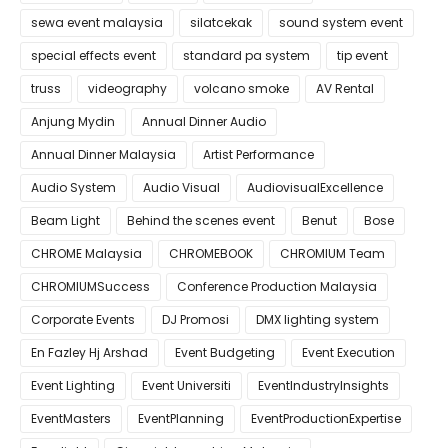
sewa event malaysia
silatcekak
sound system event
special effects event
standard pa system
tip event
truss
videography
volcano smoke
AV Rental
Anjung Mydin
Annual Dinner Audio
Annual Dinner Malaysia
Artist Performance
Audio System
Audio Visual
AudiovisualExcellence
Beam Light
Behind the scenes event
Benut
Bose
CHROME Malaysia
CHROMEBOOK
CHROMIUM Team
CHROMIUMSuccess
Conference Production Malaysia
Corporate Events
DJ Promosi
DMX lighting system
En Fazley Hj Arshad
Event Budgeting
Event Execution
Event Lighting
Event Universiti
EventIndustryInsights
EventMasters
EventPlanning
EventProductionExpertise