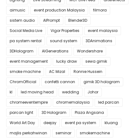
aimusic
event production Malaysia
filmora
sistem audio
AIPrompt
Blender3D
Social Media Live
Vigor Properties
event malaysia
pa system rental
sound system
3DAnimations
3DHologram
AIGenerations
Wondershare
event management
lucky draw
sewa gimik
smoke machine
AC Mizal
Ronnie Hussein
ChromOfficial
confetti cannon
gimik 3D hologram
kl
led moving head
wedding
Johor
chromeeventempire
chromemalaysia
led parcan
parcan light
3D Hologram
Plaza Angsana
World Art Day
deejay
event pa system
kluang
majlis perkahwinan
seminar
smokemachine