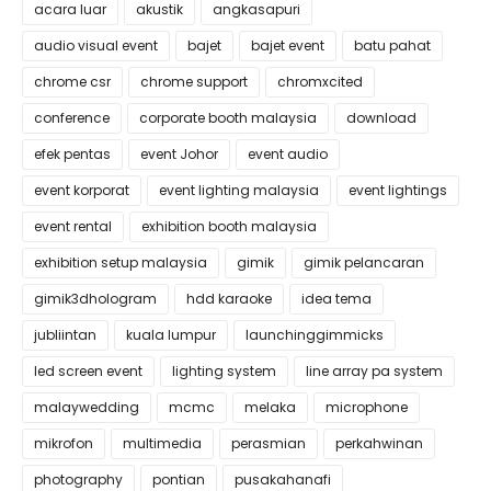
acara luar
akustik
angkasapuri
audio visual event
bajet
bajet event
batu pahat
chrome csr
chrome support
chromxcited
conference
corporate booth malaysia
download
efek pentas
event Johor
event audio
event korporat
event lighting malaysia
event lightings
event rental
exhibition booth malaysia
exhibition setup malaysia
gimik
gimik pelancaran
gimik3dhologram
hdd karaoke
idea tema
jubliintan
kuala lumpur
launchinggimmicks
led screen event
lighting system
line array pa system
malaywedding
mcmc
melaka
microphone
mikrofon
multimedia
perasmian
perkahwinan
photography
pontian
pusakahanafi