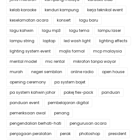
kelab karaoke
kenduri kampung
kerja teknikal event
keselamatan acara
konsert
lagu baru
lagu kahwin
lagu mp3
lagu tema
lampu laser
lampu string
laptop
led wash light
lighting effects
lighting system event
majlis formal
mcp malaysia
mental model
mic rental
mikrofon tanpa wayar
murah
negeri sembilan
online radio
open house
opening ceremony
pa system bajet
pa system kahwin johor
pakej flex-pack
panduan
panduan event
pembelajaran digital
pemeriksaan awal
penang
pengendalian berhati-hati
pengurusan acara
penjagaan peralatan
perak
photoshop
president