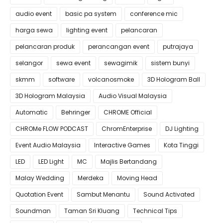
audio event
basic pa system
conference mic
harga sewa
lighting event
pelancaran
pelancaran produk
perancangan event
putrajaya
selangor
sewa event
sewagimik
sistem bunyi
skmm
software
volcanosmoke
3D Hologram Ball
3D Hologram Malaysia
Audio Visual Malaysia
Automatic
Behringer
CHROME Official
CHROMe FLOW PODCAST
ChromEnterprise
DJ Lighting
Event Audio Malaysia
Interactive Games
Kota Tinggi
LED
LED Light
MC
Majlis Bertandang
Malay Wedding
Merdeka
Moving Head
Quotation Event
Sambut Menantu
Sound Activated
Soundman
Taman Sri Kluang
Technical Tips