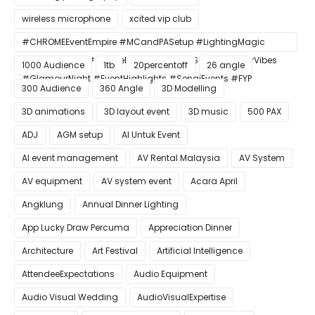
wireless microphone
xcited vip club
#CHROMEEventEmpire #MCandPASetup #LightingMagic
#ConfettiBlast #SmokeEffect #ProEventSetup #DinnerVibes
1000 Audience
1tb
20percentoff
26 angle
#GlamourNight #EventHighlights #SenaiEvents #FYP
300 Audience
360 Angle
3D Modelling
3D animations
3D layout event
3D music
500 PAX
ADJ
AGM setup
AI Untuk Event
AI event management
AV Rental Malaysia
AV System
AV equipment
AV system event
Acara April
Angklung
Annual Dinner Lighting
App Lucky Draw Percuma
Appreciation Dinner
Architecture
Art Festival
Artificial Intelligence
AttendeeExpectations
Audio Equipment
Audio Visual Wedding
AudioVisualExpertise