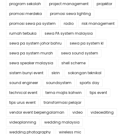
program sekolah
project management
projektor
promosi merdeka
promosi sewa lighting
promosi sewa pa system
radio
risk management
rumah terbuka
sewa PA system malaysia
sewa pa system johor bahru
sewa pa system kl
sewa pa system murah
sewa sound system
sewa speaker malaysia
shell scheme
sistem bunyi event
skrin
sokongan teknikal
sound engineer
soundsystem
sports day
technical event
tema majlis kahwin
tips event
tips urus event
transformasi pelajar
vendor event berpengalaman
video
videoediting
videoplanning
wedding malaysia
wedding photography
wireless mic