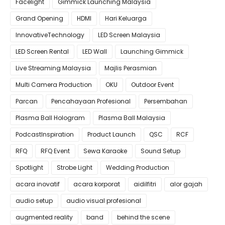
Facelight
Gimmick Launching Malaysia
Grand Opening
HDMI
Hari Keluarga
InnovativeTechnology
LED Screen Malaysia
LED Screen Rental
LED Wall
Launching Gimmick
Live Streaming Malaysia
Majlis Perasmian
Multi Camera Production
OKU
Outdoor Event
Parcan
Pencahayaan Profesional
Persembahan
Plasma Ball Hologram
Plasma Ball Malaysia
PodcastInspiration
Product Launch
QSC
RCF
RFQ
RFQ Event
Sewa Karaoke
Sound Setup
Spotlight
Strobe Light
Wedding Production
acara inovatif
acara korporat
aidilfitri
alor gajah
audio setup
audio visual profesional
augmented reality
band
behind the scene