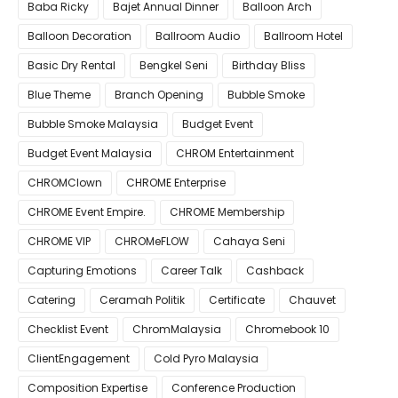
Baba Ricky
Bajet Annual Dinner
Balloon Arch
Balloon Decoration
Ballroom Audio
Ballroom Hotel
Basic Dry Rental
Bengkel Seni
Birthday Bliss
Blue Theme
Branch Opening
Bubble Smoke
Bubble Smoke Malaysia
Budget Event
Budget Event Malaysia
CHROM Entertainment
CHROMClown
CHROME Enterprise
CHROME Event Empire.
CHROME Membership
CHROME VIP
CHROMeFLOW
Cahaya Seni
Capturing Emotions
Career Talk
Cashback
Catering
Ceramah Politik
Certificate
Chauvet
Checklist Event
ChromMalaysia
Chromebook 10
ClientEngagement
Cold Pyro Malaysia
Composition Expertise
Conference Production