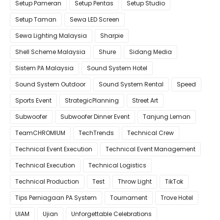
Setup Pameran
Setup Pentas
Setup Studio
Setup Taman
Sewa LED Screen
Sewa Lighting Malaysia
Sharpie
Shell Scheme Malaysia
Shure
Sidang Media
Sistem PA Malaysia
Sound System Hotel
Sound System Outdoor
Sound System Rental
Speed
Sports Event
StrategicPlanning
Street Art
Subwoofer
Subwoofer Dinner Event
Tanjung Leman
TeamCHROMIUM
TechTrends
Technical Crew
Technical Event Execution
Technical Event Management
Technical Execution
Technical Logistics
Technical Production
Test
Throw Light
TikTok
Tips Perniagaan PA System
Tournament
Trove Hotel
UIAM
Ujian
Unforgettable Celebrations