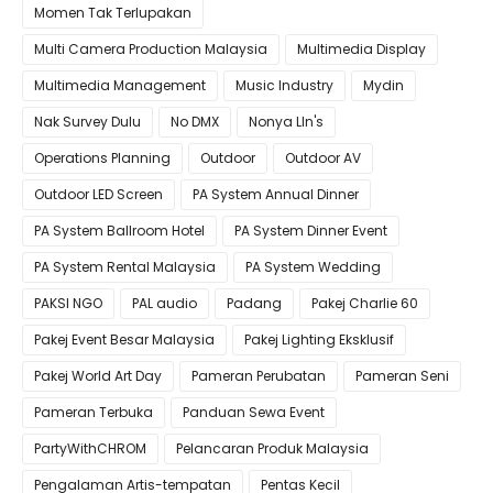
Momen Tak Terlupakan
Multi Camera Production Malaysia
Multimedia Display
Multimedia Management
Music Industry
Mydin
Nak Survey Dulu
No DMX
Nonya LIn's
Operations Planning
Outdoor
Outdoor AV
Outdoor LED Screen
PA System Annual Dinner
PA System Ballroom Hotel
PA System Dinner Event
PA System Rental Malaysia
PA System Wedding
PAKSI NGO
PAL audio
Padang
Pakej Charlie 60
Pakej Event Besar Malaysia
Pakej Lighting Eksklusif
Pakej World Art Day
Pameran Perubatan
Pameran Seni
Pameran Terbuka
Panduan Sewa Event
PartyWithCHROM
Pelancaran Produk Malaysia
Pengalaman Artis-tempatan
Pentas Kecil