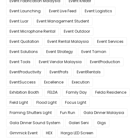
Event Fabrication Malaysia
Event Kreatif
Event Launching
Event Live Feed
Event Logistics
Event Luar
Event Management Student
Event Microphone Rental
Event Outdoor
Event Quotation
Event Rental Malaysia
Event Services
Event Solutions
Event Strategy
Event Taman
Event Tools
Event Vendor Malaysia
EventProduction
EventProductivity
EventProfs
EventRentals
EventSuccess
Excellence
Execution
Exhibition Booth
FELDA
Family Day
Felda Residence
Field Light
Flood Light
Focus Light
Framing Shutters Light
Fun Run
Gala Dinner Malaysia
Gala Dinner Sound System
Galeri Seni
Gigs
Gimmick Event
HEX
Harga LED Screen