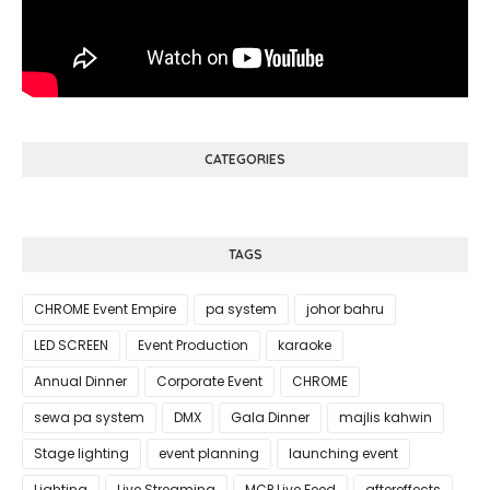
CATEGORIES
TAGS
CHROME Event Empire
pa system
johor bahru
LED SCREEN
Event Production
karaoke
Annual Dinner
Corporate Event
CHROME
sewa pa system
DMX
Gala Dinner
majlis kahwin
Stage lighting
event planning
launching event
Lighting
Live Streaming
MCP Live Feed
aftereffects