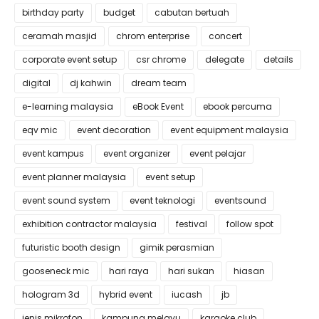
birthday party
budget
cabutan bertuah
ceramah masjid
chrom enterprise
concert
corporate event setup
csr chrome
delegate
details
digital
dj kahwin
dream team
e-learning malaysia
eBook Event
ebook percuma
eqv mic
event decoration
event equipment malaysia
event kampus
event organizer
event pelajar
event planner malaysia
event setup
event sound system
event teknologi
eventsound
exhibition contractor malaysia
festival
follow spot
futuristic booth design
gimik perasmian
gooseneck mic
hari raya
hari sukan
hiasan
hologram 3d
hybrid event
iucash
jb
jenis mikrofon
kampung melayu
karaoke club