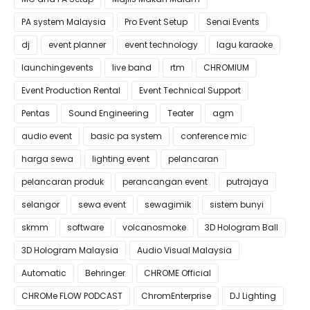
PA system Malaysia
Pro Event Setup
Senai Events
dj
event planner
event technology
lagu karaoke
launchingevents
live band
rtm
CHROMIUM
Event Production Rental
Event Technical Support
Pentas
Sound Engineering
Teater
agm
audio event
basic pa system
conference mic
harga sewa
lighting event
pelancaran
pelancaran produk
perancangan event
putrajaya
selangor
sewa event
sewagimik
sistem bunyi
skmm
software
volcanosmoke
3D Hologram Ball
3D Hologram Malaysia
Audio Visual Malaysia
Automatic
Behringer
CHROME Official
CHROMe FLOW PODCAST
ChromEnterprise
DJ Lighting