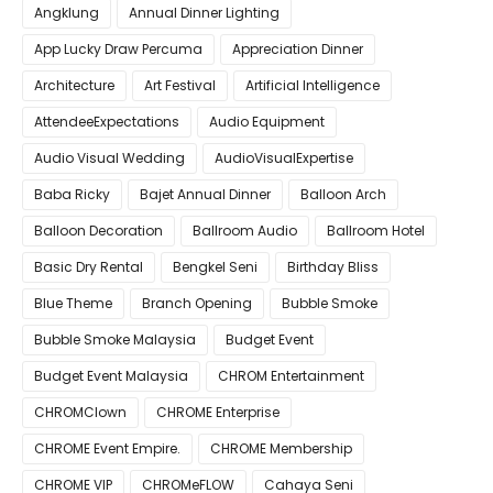
Angklung
Annual Dinner Lighting
App Lucky Draw Percuma
Appreciation Dinner
Architecture
Art Festival
Artificial Intelligence
AttendeeExpectations
Audio Equipment
Audio Visual Wedding
AudioVisualExpertise
Baba Ricky
Bajet Annual Dinner
Balloon Arch
Balloon Decoration
Ballroom Audio
Ballroom Hotel
Basic Dry Rental
Bengkel Seni
Birthday Bliss
Blue Theme
Branch Opening
Bubble Smoke
Bubble Smoke Malaysia
Budget Event
Budget Event Malaysia
CHROM Entertainment
CHROMClown
CHROME Enterprise
CHROME Event Empire.
CHROME Membership
CHROME VIP
CHROMeFLOW
Cahaya Seni