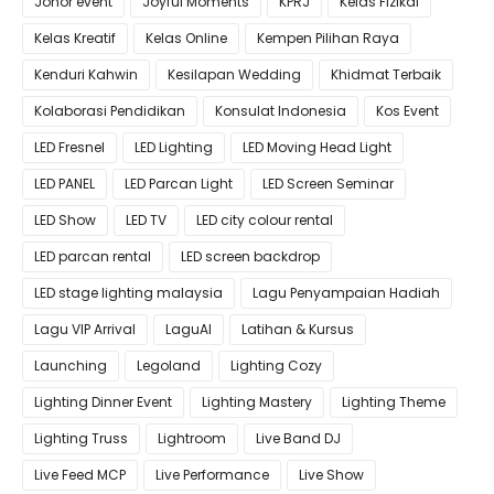
Johor event
Joyful Moments
KPRJ
Kelas Fizikal
Kelas Kreatif
Kelas Online
Kempen Pilihan Raya
Kenduri Kahwin
Kesilapan Wedding
Khidmat Terbaik
Kolaborasi Pendidikan
Konsulat Indonesia
Kos Event
LED Fresnel
LED Lighting
LED Moving Head Light
LED PANEL
LED Parcan Light
LED Screen Seminar
LED Show
LED TV
LED city colour rental
LED parcan rental
LED screen backdrop
LED stage lighting malaysia
Lagu Penyampaian Hadiah
Lagu VIP Arrival
LaguAI
Latihan & Kursus
Launching
Legoland
Lighting Cozy
Lighting Dinner Event
Lighting Mastery
Lighting Theme
Lighting Truss
Lightroom
Live Band DJ
Live Feed MCP
Live Performance
Live Show