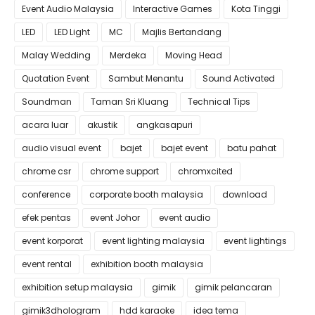
Event Audio Malaysia
Interactive Games
Kota Tinggi
LED
LED Light
MC
Majlis Bertandang
Malay Wedding
Merdeka
Moving Head
Quotation Event
Sambut Menantu
Sound Activated
Soundman
Taman Sri Kluang
Technical Tips
acara luar
akustik
angkasapuri
audio visual event
bajet
bajet event
batu pahat
chrome csr
chrome support
chromxcited
conference
corporate booth malaysia
download
efek pentas
event Johor
event audio
event korporat
event lighting malaysia
event lightings
event rental
exhibition booth malaysia
exhibition setup malaysia
gimik
gimik pelancaran
gimik3dhologram
hdd karaoke
idea tema