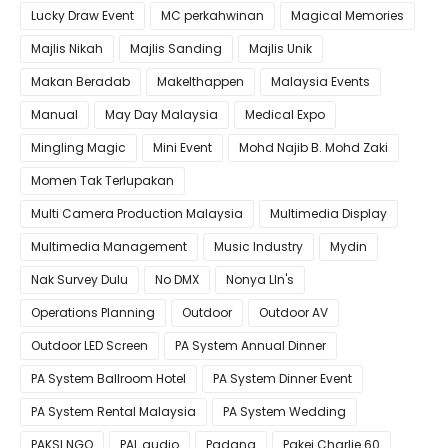
Lucky Draw Event
MC perkahwinan
Magical Memories
Majlis Nikah
Majlis Sanding
Majlis Unik
Makan Beradab
MakeIthappen
Malaysia Events
Manual
May Day Malaysia
Medical Expo
Mingling Magic
Mini Event
Mohd Najib B. Mohd Zaki
Momen Tak Terlupakan
Multi Camera Production Malaysia
Multimedia Display
Multimedia Management
Music Industry
Mydin
Nak Survey Dulu
No DMX
Nonya LIn's
Operations Planning
Outdoor
Outdoor AV
Outdoor LED Screen
PA System Annual Dinner
PA System Ballroom Hotel
PA System Dinner Event
PA System Rental Malaysia
PA System Wedding
PAKSI NGO
PAL audio
Padang
Pakej Charlie 60