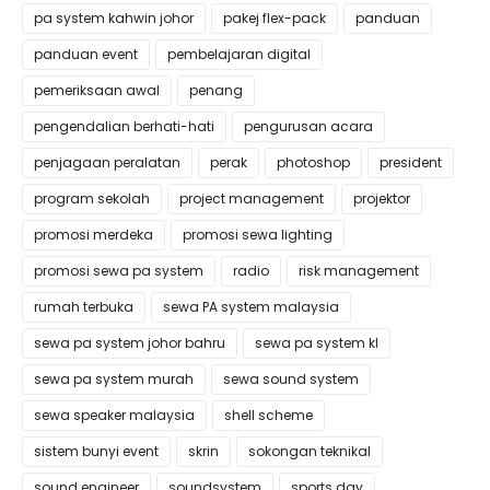
pa system kahwin johor
pakej flex-pack
panduan
panduan event
pembelajaran digital
pemeriksaan awal
penang
pengendalian berhati-hati
pengurusan acara
penjagaan peralatan
perak
photoshop
president
program sekolah
project management
projektor
promosi merdeka
promosi sewa lighting
promosi sewa pa system
radio
risk management
rumah terbuka
sewa PA system malaysia
sewa pa system johor bahru
sewa pa system kl
sewa pa system murah
sewa sound system
sewa speaker malaysia
shell scheme
sistem bunyi event
skrin
sokongan teknikal
sound engineer
soundsystem
sports day