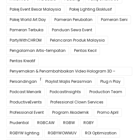
Pakej Event Besar Malaysia
Pakej Lighting Eksklusif
Pakej World Art Day
Pameran Perubatan
Pameran Seni
Pameran Terbuka
Panduan Sewa Event
PartyWithCHROM
Pelancaran Produk Malaysia
Pengalaman Artis-tempatan
Pentas Kecil
Pentas Kreatif
Penyemakan & Penambahbaikan Video Hologram 3D –
Pastikan Kualiti Terbaik untuk Gimik Anda!
Persandingan
Playlist Majlis Perasmian
Plug n Play
Podcast Menarik
PodcastInsights
Production Team
ProductiveEvents
Professional Clown Services
Professional Event
Program Akademik
Promo April
Prudential
RGBCAW
RGBW
RGBY
RGBYW lighting
RGBYWOWMUV
ROI Optimization