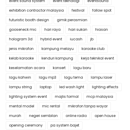
event sound system
event teknologi
eventsound
exhibition contractor malaysia
festival
follow spot
futuristic booth design
gimik perasmian
gooseneck mic
hari raya
hari sukan
hiasan
hologram 3d
hybrid event
iucash
jb
jenis mikrofon
kampung melayu
karaoke club
kelab karaoke
kenduri kampung
kerja teknikal event
keselamatan acara
konsert
lagu baru
lagu kahwin
lagu mp3
lagu tema
lampu laser
lampu string
laptop
led wash light
lighting effects
lighting system event
majlis formal
mcp malaysia
mental model
mic rental
mikrofon tanpa wayar
murah
negeri sembilan
online radio
open house
opening ceremony
pa system bajet