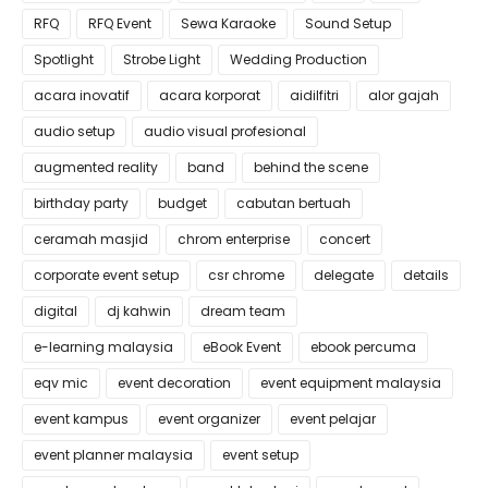
RFQ
RFQ Event
Sewa Karaoke
Sound Setup
Spotlight
Strobe Light
Wedding Production
acara inovatif
acara korporat
aidilfitri
alor gajah
audio setup
audio visual profesional
augmented reality
band
behind the scene
birthday party
budget
cabutan bertuah
ceramah masjid
chrom enterprise
concert
corporate event setup
csr chrome
delegate
details
digital
dj kahwin
dream team
e-learning malaysia
eBook Event
ebook percuma
eqv mic
event decoration
event equipment malaysia
event kampus
event organizer
event pelajar
event planner malaysia
event setup