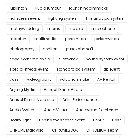
jubliintan
kuala lumpur
launchinggimmicks
led screen event
lighting system
line array pa system
malaywedding
mcmc
melaka
microphone
mikrofon
multimedia
perasmian
perkahwinan
photography
pontian
pusakahanafi
sewa event malaysia
silatcekak
sound system event
special effects event
standard pa system
tip event
truss
videography
volcano smoke
AV Rental
Anjung Mydin
Annual Dinner Audio
Annual Dinner Malaysia
Artist Performance
Audio System
Audio Visual
AudiovisualExcellence
Beam Light
Behind the scenes event
Benut
Bose
CHROME Malaysia
CHROMEBOOK
CHROMIUM Team