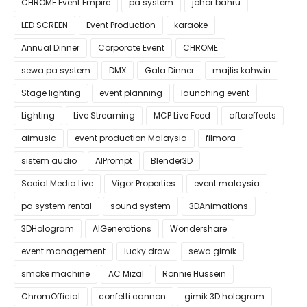
CHROME Event Empire
pa system
johor bahru
LED SCREEN
Event Production
karaoke
Annual Dinner
Corporate Event
CHROME
sewa pa system
DMX
Gala Dinner
majlis kahwin
Stage lighting
event planning
launching event
Lighting
Live Streaming
MCP Live Feed
aftereffects
aimusic
event production Malaysia
filmora
sistem audio
AIPrompt
Blender3D
Social Media Live
Vigor Properties
event malaysia
pa system rental
sound system
3DAnimations
3DHologram
AIGenerations
Wondershare
event management
lucky draw
sewa gimik
smoke machine
AC Mizal
Ronnie Hussein
ChromOfficial
confetti cannon
gimik 3D hologram