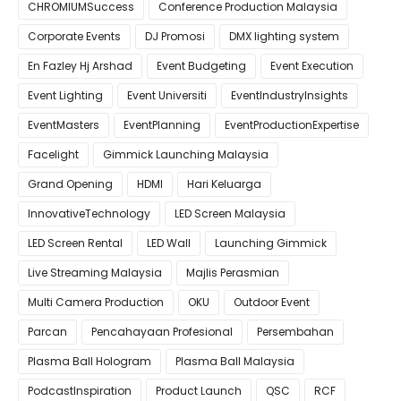
CHROMIUMSuccess
Conference Production Malaysia
Corporate Events
DJ Promosi
DMX lighting system
En Fazley Hj Arshad
Event Budgeting
Event Execution
Event Lighting
Event Universiti
EventIndustryInsights
EventMasters
EventPlanning
EventProductionExpertise
Facelight
Gimmick Launching Malaysia
Grand Opening
HDMI
Hari Keluarga
InnovativeTechnology
LED Screen Malaysia
LED Screen Rental
LED Wall
Launching Gimmick
Live Streaming Malaysia
Majlis Perasmian
Multi Camera Production
OKU
Outdoor Event
Parcan
Pencahayaan Profesional
Persembahan
Plasma Ball Hologram
Plasma Ball Malaysia
PodcastInspiration
Product Launch
QSC
RCF