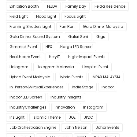
Exhibition Booth
FELDA
Family Day
Felda Residence
Field Light
Flood Light
Focus Light
Framing Shutters Light
Fun Run
Gala Dinner Malaysia
Gala Dinner Sound System
Galeri Seni
Gigs
Gimmick Event
HEX
Harga LED Screen
Healthcare Event
HeryIT
High-Impact Events
Hologram
Hologram Malaysia
Hospital Event
Hybrid Event Malaysia
Hybrid Events
IMPAX MALAYSIA
In-Person&VirtualExperiences
Indie Stage
Indoor
Indoor LED Screen
Industry Insights
IndustryChallenges
Innovation
Instagram
Iris Light
Islamic Theme
JOE
JPDC
Job Orchestration Engine
John Nelson
Johor Events