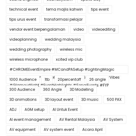
technical event
tema majlis kahwin
tips event
tips urus event
transformasi pelajar
vendor event berpengalaman
video
videoediting
videoplanning
wedding malaysia
wedding photography
wireless mic
wireless microphone
xcited vip club
#CHROMEEventEmpire #MCandPASetup #LightingMagic
#ConfettiBlast #SmokeEffect #ProEventSetup #DinnerVibes
1000 Audience
1tb
20percentoff
26 angle
#GlamourNight #EventHighlights #SenaiEvents #FYP
300 Audience
360 Angle
3D Modelling
3D animations
3D layout event
3D music
500 PAX
ADJ
AGM setup
AI Untuk Event
AI event management
AV Rental Malaysia
AV System
AV equipment
AV system event
Acara April