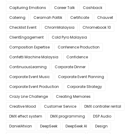
Capturing Emotions
Career Talk
Cashback
Catering
Ceramah Politik
Certificate
Chauvet
Checklist Event
ChromMalaysia
Chromebook 10
ClientEngagement
Cold Pyro Malaysia
Composition Expertise
Conference Production
Confetti Machine Malaysia
Confidence
ContinuousLearning
Corporate Dinner
Corporate Event Music
Corporate Event Planning
Corporate Event Production
Corporate Strategy
Crazy Line Challenge
Creating Memories
Creative Mood
Customer Service
DMX controller rental
DMX effect system
DMX programming
DSP Audio
DanielAfxian
DeepSeek
DeepSeek AI
Design