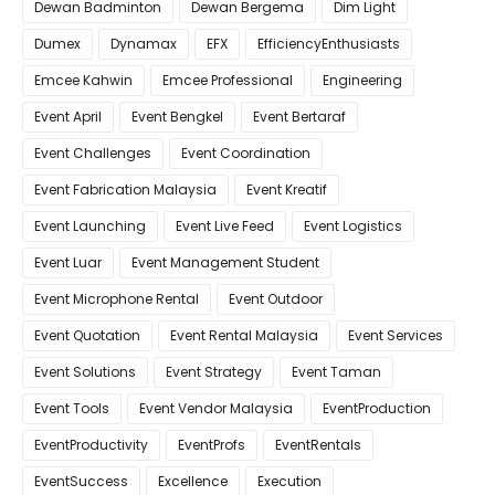
Dewan Badminton
Dewan Bergema
Dim Light
Dumex
Dynamax
EFX
EfficiencyEnthusiasts
Emcee Kahwin
Emcee Professional
Engineering
Event April
Event Bengkel
Event Bertaraf
Event Challenges
Event Coordination
Event Fabrication Malaysia
Event Kreatif
Event Launching
Event Live Feed
Event Logistics
Event Luar
Event Management Student
Event Microphone Rental
Event Outdoor
Event Quotation
Event Rental Malaysia
Event Services
Event Solutions
Event Strategy
Event Taman
Event Tools
Event Vendor Malaysia
EventProduction
EventProductivity
EventProfs
EventRentals
EventSuccess
Excellence
Execution