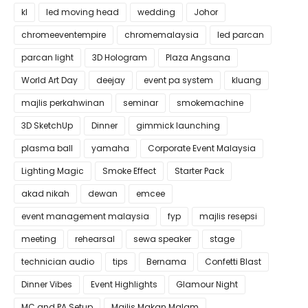
kl
led moving head
wedding
Johor
chromeeventempire
chromemalaysia
led parcan
parcan light
3D Hologram
Plaza Angsana
World Art Day
deejay
event pa system
kluang
majlis perkahwinan
seminar
smokemachine
3D SketchUp
Dinner
gimmick launching
plasma ball
yamaha
Corporate Event Malaysia
Lighting Magic
Smoke Effect
Starter Pack
akad nikah
dewan
emcee
event management malaysia
fyp
majlis resepsi
meeting
rehearsal
sewa speaker
stage
technician audio
tips
Bernama
Confetti Blast
Dinner Vibes
Event Highlights
Glamour Night
MC and PA Setup
Majlis Makan Malam