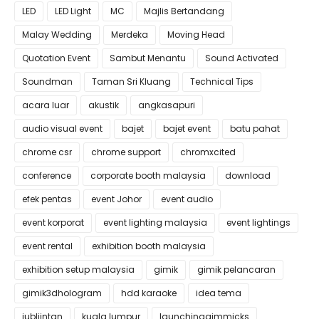
LED
LED Light
MC
Majlis Bertandang
Malay Wedding
Merdeka
Moving Head
Quotation Event
Sambut Menantu
Sound Activated
Soundman
Taman Sri Kluang
Technical Tips
acara luar
akustik
angkasapuri
audio visual event
bajet
bajet event
batu pahat
chrome csr
chrome support
chromxcited
conference
corporate booth malaysia
download
efek pentas
event Johor
event audio
event korporat
event lighting malaysia
event lightings
event rental
exhibition booth malaysia
exhibition setup malaysia
gimik
gimik pelancaran
gimik3dhologram
hdd karaoke
idea tema
jubliintan
kuala lumpur
launchinggimmicks