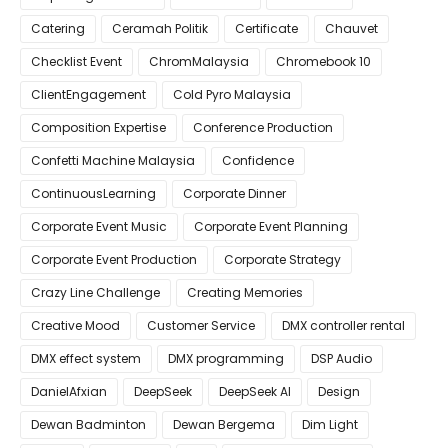
Catering
Ceramah Politik
Certificate
Chauvet
Checklist Event
ChromMalaysia
Chromebook 10
ClientEngagement
Cold Pyro Malaysia
Composition Expertise
Conference Production
Confetti Machine Malaysia
Confidence
ContinuousLearning
Corporate Dinner
Corporate Event Music
Corporate Event Planning
Corporate Event Production
Corporate Strategy
Crazy Line Challenge
Creating Memories
Creative Mood
Customer Service
DMX controller rental
DMX effect system
DMX programming
DSP Audio
DanielAfxian
DeepSeek
DeepSeek AI
Design
Dewan Badminton
Dewan Bergema
Dim Light