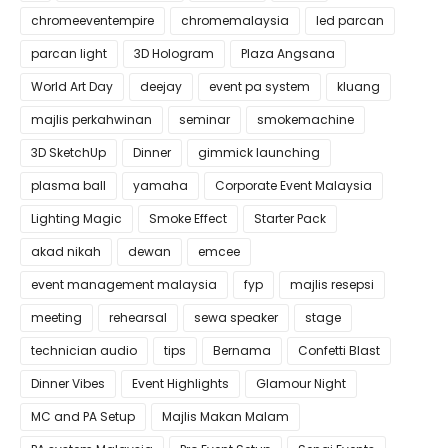
chromeeventempire
chromemalaysia
led parcan
parcan light
3D Hologram
Plaza Angsana
World Art Day
deejay
event pa system
kluang
majlis perkahwinan
seminar
smokemachine
3D SketchUp
Dinner
gimmick launching
plasma ball
yamaha
Corporate Event Malaysia
Lighting Magic
Smoke Effect
Starter Pack
akad nikah
dewan
emcee
event management malaysia
fyp
majlis resepsi
meeting
rehearsal
sewa speaker
stage
technician audio
tips
Bernama
Confetti Blast
Dinner Vibes
Event Highlights
Glamour Night
MC and PA Setup
Majlis Makan Malam