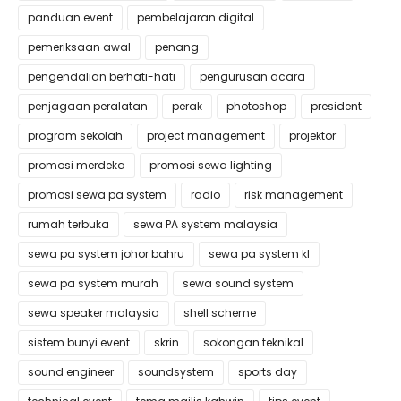
panduan event
pembelajaran digital
pemeriksaan awal
penang
pengendalian berhati-hati
pengurusan acara
penjagaan peralatan
perak
photoshop
president
program sekolah
project management
projektor
promosi merdeka
promosi sewa lighting
promosi sewa pa system
radio
risk management
rumah terbuka
sewa PA system malaysia
sewa pa system johor bahru
sewa pa system kl
sewa pa system murah
sewa sound system
sewa speaker malaysia
shell scheme
sistem bunyi event
skrin
sokongan teknikal
sound engineer
soundsystem
sports day