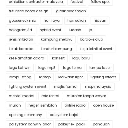
exhibition contractor malaysia
festival
follow spot
futuristic booth design
gimik perasmian
gooseneck mic
hari raya
hari sukan
hiasan
hologram 3d
hybrid event
iucash
jb
jenis mikrofon
kampung melayu
karaoke club
kelab karaoke
kenduri kampung
kerja teknikal event
keselamatan acara
konsert
lagu baru
lagu kahwin
lagu mp3
lagu tema
lampu laser
lampu string
laptop
led wash light
lighting effects
lighting system event
majlis formal
mcp malaysia
mental model
mic rental
mikrofon tanpa wayar
murah
negeri sembilan
online radio
open house
opening ceremony
pa system bajet
pa system kahwin johor
pakej flex-pack
panduan