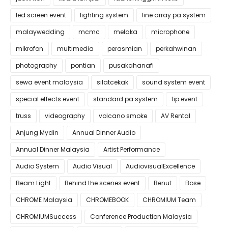
led screen event
lighting system
line array pa system
malaywedding
mcmc
melaka
microphone
mikrofon
multimedia
perasmian
perkahwinan
photography
pontian
pusakahanafi
sewa event malaysia
silatcekak
sound system event
special effects event
standard pa system
tip event
truss
videography
volcano smoke
AV Rental
Anjung Mydin
Annual Dinner Audio
Annual Dinner Malaysia
Artist Performance
Audio System
Audio Visual
AudiovisualExcellence
Beam Light
Behind the scenes event
Benut
Bose
CHROME Malaysia
CHROMEBOOK
CHROMIUM Team
CHROMIUMSuccess
Conference Production Malaysia