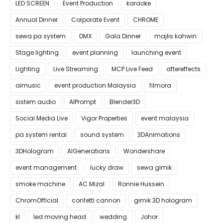
LED SCREEN
Event Production
karaoke
Annual Dinner
Corporate Event
CHROME
sewa pa system
DMX
Gala Dinner
majlis kahwin
Stage lighting
event planning
launching event
Lighting
Live Streaming
MCP Live Feed
aftereffects
aimusic
event production Malaysia
filmora
sistem audio
AIPrompt
Blender3D
Social Media Live
Vigor Properties
event malaysia
pa system rental
sound system
3DAnimations
3DHologram
AIGenerations
Wondershare
event management
lucky draw
sewa gimik
smoke machine
AC Mizal
Ronnie Hussein
ChromOfficial
confetti cannon
gimik 3D hologram
kl
led moving head
wedding
Johor