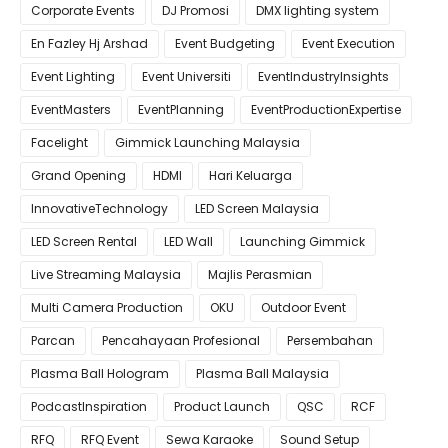
Corporate Events
DJ Promosi
DMX lighting system
En Fazley Hj Arshad
Event Budgeting
Event Execution
Event Lighting
Event Universiti
EventIndustryInsights
EventMasters
EventPlanning
EventProductionExpertise
Facelight
Gimmick Launching Malaysia
Grand Opening
HDMI
Hari Keluarga
InnovativeTechnology
LED Screen Malaysia
LED Screen Rental
LED Wall
Launching Gimmick
Live Streaming Malaysia
Majlis Perasmian
Multi Camera Production
OKU
Outdoor Event
Parcan
Pencahayaan Profesional
Persembahan
Plasma Ball Hologram
Plasma Ball Malaysia
PodcastInspiration
Product Launch
QSC
RCF
RFQ
RFQ Event
Sewa Karaoke
Sound Setup