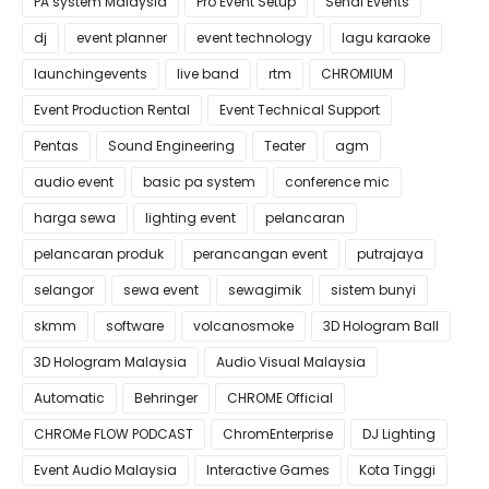
PA system Malaysia
Pro Event Setup
Senai Events
dj
event planner
event technology
lagu karaoke
launchingevents
live band
rtm
CHROMIUM
Event Production Rental
Event Technical Support
Pentas
Sound Engineering
Teater
agm
audio event
basic pa system
conference mic
harga sewa
lighting event
pelancaran
pelancaran produk
perancangan event
putrajaya
selangor
sewa event
sewagimik
sistem bunyi
skmm
software
volcanosmoke
3D Hologram Ball
3D Hologram Malaysia
Audio Visual Malaysia
Automatic
Behringer
CHROME Official
CHROMe FLOW PODCAST
ChromEnterprise
DJ Lighting
Event Audio Malaysia
Interactive Games
Kota Tinggi