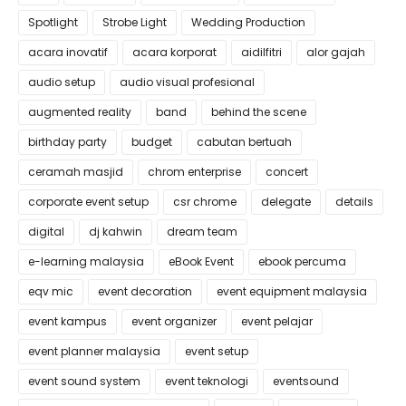
Spotlight
Strobe Light
Wedding Production
acara inovatif
acara korporat
aidilfitri
alor gajah
audio setup
audio visual profesional
augmented reality
band
behind the scene
birthday party
budget
cabutan bertuah
ceramah masjid
chrom enterprise
concert
corporate event setup
csr chrome
delegate
details
digital
dj kahwin
dream team
e-learning malaysia
eBook Event
ebook percuma
eqv mic
event decoration
event equipment malaysia
event kampus
event organizer
event pelajar
event planner malaysia
event setup
event sound system
event teknologi
eventsound