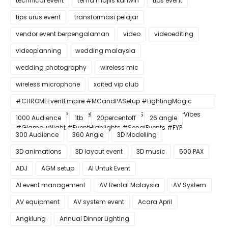
technical event
tema majlis kahwin
tips event
tips urus event
transformasi pelajar
vendor event berpengalaman
video
videoediting
videoplanning
wedding malaysia
wedding photography
wireless mic
wireless microphone
xcited vip club
#CHROMEEventEmpire #MCandPASetup #LightingMagic
#ConfettiBlast #SmokeEffect #ProEventSetup #DinnerVibes
1000 Audience
1tb
20percentoff
26 angle
#GlamourNight #EventHighlights #SenaiEvents #FYP
300 Audience
360 Angle
3D Modelling
3D animations
3D layout event
3D music
500 PAX
ADJ
AGM setup
AI Untuk Event
AI event management
AV Rental Malaysia
AV System
AV equipment
AV system event
Acara April
Angklung
Annual Dinner Lighting