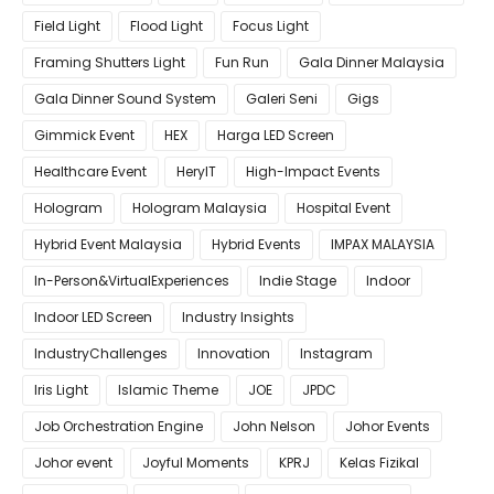
Field Light
Flood Light
Focus Light
Framing Shutters Light
Fun Run
Gala Dinner Malaysia
Gala Dinner Sound System
Galeri Seni
Gigs
Gimmick Event
HEX
Harga LED Screen
Healthcare Event
HeryIT
High-Impact Events
Hologram
Hologram Malaysia
Hospital Event
Hybrid Event Malaysia
Hybrid Events
IMPAX MALAYSIA
In-Person&VirtualExperiences
Indie Stage
Indoor
Indoor LED Screen
Industry Insights
IndustryChallenges
Innovation
Instagram
Iris Light
Islamic Theme
JOE
JPDC
Job Orchestration Engine
John Nelson
Johor Events
Johor event
Joyful Moments
KPRJ
Kelas Fizikal