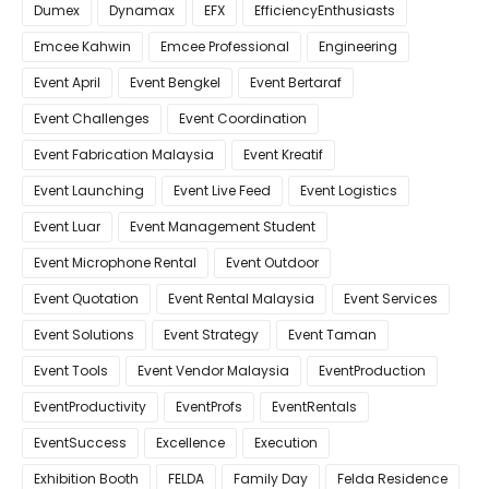
Dumex
Dynamax
EFX
EfficiencyEnthusiasts
Emcee Kahwin
Emcee Professional
Engineering
Event April
Event Bengkel
Event Bertaraf
Event Challenges
Event Coordination
Event Fabrication Malaysia
Event Kreatif
Event Launching
Event Live Feed
Event Logistics
Event Luar
Event Management Student
Event Microphone Rental
Event Outdoor
Event Quotation
Event Rental Malaysia
Event Services
Event Solutions
Event Strategy
Event Taman
Event Tools
Event Vendor Malaysia
EventProduction
EventProductivity
EventProfs
EventRentals
EventSuccess
Excellence
Execution
Exhibition Booth
FELDA
Family Day
Felda Residence