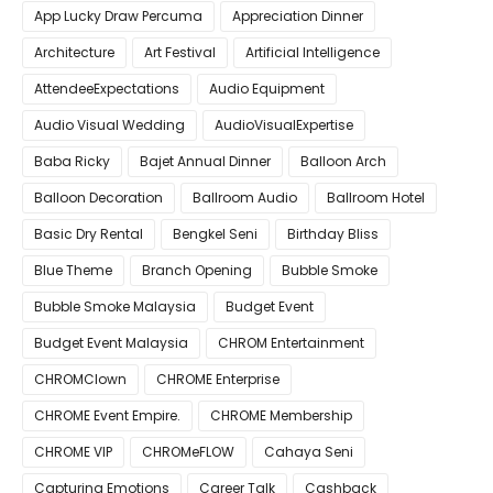
App Lucky Draw Percuma
Appreciation Dinner
Architecture
Art Festival
Artificial Intelligence
AttendeeExpectations
Audio Equipment
Audio Visual Wedding
AudioVisualExpertise
Baba Ricky
Bajet Annual Dinner
Balloon Arch
Balloon Decoration
Ballroom Audio
Ballroom Hotel
Basic Dry Rental
Bengkel Seni
Birthday Bliss
Blue Theme
Branch Opening
Bubble Smoke
Bubble Smoke Malaysia
Budget Event
Budget Event Malaysia
CHROM Entertainment
CHROMClown
CHROME Enterprise
CHROME Event Empire.
CHROME Membership
CHROME VIP
CHROMeFLOW
Cahaya Seni
Capturing Emotions
Career Talk
Cashback