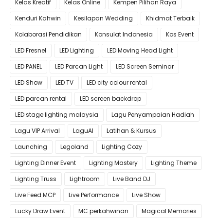
Kelas Kreatif
Kelas Online
Kempen Pilihan Raya
Kenduri Kahwin
Kesilapan Wedding
Khidmat Terbaik
Kolaborasi Pendidikan
Konsulat Indonesia
Kos Event
LED Fresnel
LED Lighting
LED Moving Head Light
LED PANEL
LED Parcan Light
LED Screen Seminar
LED Show
LED TV
LED city colour rental
LED parcan rental
LED screen backdrop
LED stage lighting malaysia
Lagu Penyampaian Hadiah
Lagu VIP Arrival
LaguAI
Latihan & Kursus
Launching
Legoland
Lighting Cozy
Lighting Dinner Event
Lighting Mastery
Lighting Theme
Lighting Truss
Lightroom
Live Band DJ
Live Feed MCP
Live Performance
Live Show
Lucky Draw Event
MC perkahwinan
Magical Memories