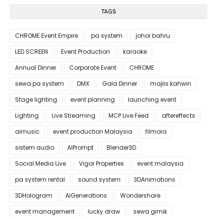
TAGS
CHROME Event Empire
pa system
johor bahru
LED SCREEN
Event Production
karaoke
Annual Dinner
Corporate Event
CHROME
sewa pa system
DMX
Gala Dinner
majlis kahwin
Stage lighting
event planning
launching event
Lighting
Live Streaming
MCP Live Feed
aftereffects
aimusic
event production Malaysia
filmora
sistem audio
AIPrompt
Blender3D
Social Media Live
Vigor Properties
event malaysia
pa system rental
sound system
3DAnimations
3DHologram
AIGenerations
Wondershare
event management
lucky draw
sewa gimik