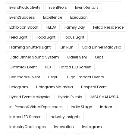
EventProductivity
EventProfs
EventRentals
EventSuccess
Excellence
Execution
Exhibition Booth
FELDA
Family Day
Felda Residence
Field Light
Flood Light
Focus Light
Framing Shutters Light
Fun Run
Gala Dinner Malaysia
Gala Dinner Sound System
Galeri Seni
Gigs
Gimmick Event
HEX
Harga LED Screen
Healthcare Event
HeryIT
High-Impact Events
Hologram
Hologram Malaysia
Hospital Event
Hybrid Event Malaysia
Hybrid Events
IMPAX MALAYSIA
In-Person&VirtualExperiences
Indie Stage
Indoor
Indoor LED Screen
Industry Insights
IndustryChallenges
Innovation
Instagram