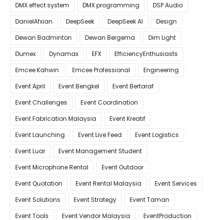
DMX effect system
DMX programming
DSP Audio
DanielAfxian
DeepSeek
DeepSeek AI
Design
Dewan Badminton
Dewan Bergema
Dim Light
Dumex
Dynamax
EFX
EfficiencyEnthusiasts
Emcee Kahwin
Emcee Professional
Engineering
Event April
Event Bengkel
Event Bertaraf
Event Challenges
Event Coordination
Event Fabrication Malaysia
Event Kreatif
Event Launching
Event Live Feed
Event Logistics
Event Luar
Event Management Student
Event Microphone Rental
Event Outdoor
Event Quotation
Event Rental Malaysia
Event Services
Event Solutions
Event Strategy
Event Taman
Event Tools
Event Vendor Malaysia
EventProduction