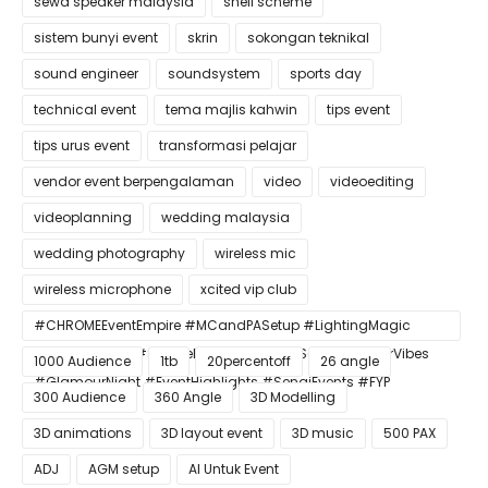
sewa speaker malaysia
shell scheme
sistem bunyi event
skrin
sokongan teknikal
sound engineer
soundsystem
sports day
technical event
tema majlis kahwin
tips event
tips urus event
transformasi pelajar
vendor event berpengalaman
video
videoediting
videoplanning
wedding malaysia
wedding photography
wireless mic
wireless microphone
xcited vip club
#CHROMEEventEmpire #MCandPASetup #LightingMagic
#ConfettiBlast #SmokeEffect #ProEventSetup #DinnerVibes
1000 Audience
1tb
20percentoff
26 angle
#GlamourNight #EventHighlights #SenaiEvents #FYP
300 Audience
360 Angle
3D Modelling
3D animations
3D layout event
3D music
500 PAX
ADJ
AGM setup
AI Untuk Event