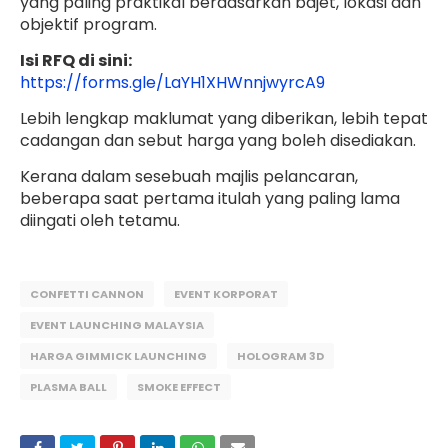
yang paling praktikal berdasarkan bajet, lokasi dan
objektif program.
Isi RFQ di sini:
https://forms.gle/LaYH1XHWnnjwyrcA9
Lebih lengkap maklumat yang diberikan, lebih tepat
cadangan dan sebut harga yang boleh disediakan.
Kerana dalam sesebuah majlis pelancaran,
beberapa saat pertama itulah yang paling lama
diingati oleh tetamu.
CONFETTI CANNON
EVENT KORPORAT
EVENT LAUNCHING MALAYSIA
HARGA GIMMICK LAUNCHING
HOLOGRAM 3D
PLASMA BALL
SMOKE EFFECT