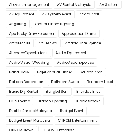
AI event management
AV Rental Malaysia
AV System
AV equipment
AV system event
Acara April
Angklung
Annual Dinner Lighting
App Lucky Draw Percuma
Appreciation Dinner
Architecture
Art Festival
Artificial Intelligence
AttendeeExpectations
Audio Equipment
Audio Visual Wedding
AudioVisualExpertise
Baba Ricky
Bajet Annual Dinner
Balloon Arch
Balloon Decoration
Ballroom Audio
Ballroom Hotel
Basic Dry Rental
Bengkel Seni
Birthday Bliss
Blue Theme
Branch Opening
Bubble Smoke
Bubble Smoke Malaysia
Budget Event
Budget Event Malaysia
CHROM Entertainment
CHROMClown
CHROME Enterprise