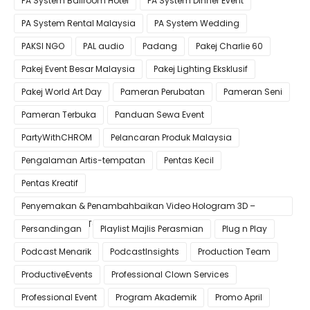
PA System Ballroom Hotel
PA System Dinner Event
PA System Rental Malaysia
PA System Wedding
PAKSI NGO
PAL audio
Padang
Pakej Charlie 60
Pakej Event Besar Malaysia
Pakej Lighting Eksklusif
Pakej World Art Day
Pameran Perubatan
Pameran Seni
Pameran Terbuka
Panduan Sewa Event
PartyWithCHROM
Pelancaran Produk Malaysia
Pengalaman Artis-tempatan
Pentas Kecil
Pentas Kreatif
Penyemakan & Penambahbaikan Video Hologram 3D –
Pastikan Kualiti Terbaik untuk Gimik Anda!
Persandingan
Playlist Majlis Perasmian
Plug n Play
Podcast Menarik
PodcastInsights
Production Team
ProductiveEvents
Professional Clown Services
Professional Event
Program Akademik
Promo April