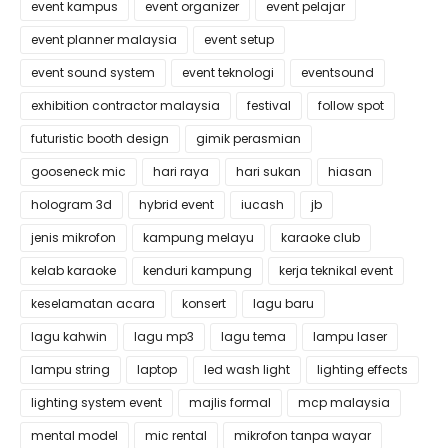
event kampus
event organizer
event pelajar
event planner malaysia
event setup
event sound system
event teknologi
eventsound
exhibition contractor malaysia
festival
follow spot
futuristic booth design
gimik perasmian
gooseneck mic
hari raya
hari sukan
hiasan
hologram 3d
hybrid event
iucash
jb
jenis mikrofon
kampung melayu
karaoke club
kelab karaoke
kenduri kampung
kerja teknikal event
keselamatan acara
konsert
lagu baru
lagu kahwin
lagu mp3
lagu tema
lampu laser
lampu string
laptop
led wash light
lighting effects
lighting system event
majlis formal
mcp malaysia
mental model
mic rental
mikrofon tanpa wayar