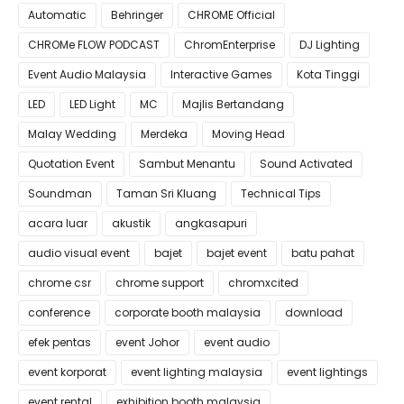
Automatic
Behringer
CHROME Official
CHROMe FLOW PODCAST
ChromEnterprise
DJ Lighting
Event Audio Malaysia
Interactive Games
Kota Tinggi
LED
LED Light
MC
Majlis Bertandang
Malay Wedding
Merdeka
Moving Head
Quotation Event
Sambut Menantu
Sound Activated
Soundman
Taman Sri Kluang
Technical Tips
acara luar
akustik
angkasapuri
audio visual event
bajet
bajet event
batu pahat
chrome csr
chrome support
chromxcited
conference
corporate booth malaysia
download
efek pentas
event Johor
event audio
event korporat
event lighting malaysia
event lightings
event rental
exhibition booth malaysia