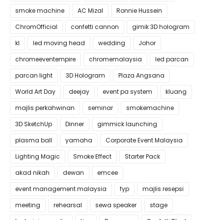
smoke machine
AC Mizal
Ronnie Hussein
ChromOfficial
confetti cannon
gimik 3D hologram
kl
led moving head
wedding
Johor
chromeeventempire
chromemalaysia
led parcan
parcan light
3D Hologram
Plaza Angsana
World Art Day
deejay
event pa system
kluang
majlis perkahwinan
seminar
smokemachine
3D SketchUp
Dinner
gimmick launching
plasma ball
yamaha
Corporate Event Malaysia
Lighting Magic
Smoke Effect
Starter Pack
akad nikah
dewan
emcee
event management malaysia
fyp
majlis resepsi
meeting
rehearsal
sewa speaker
stage