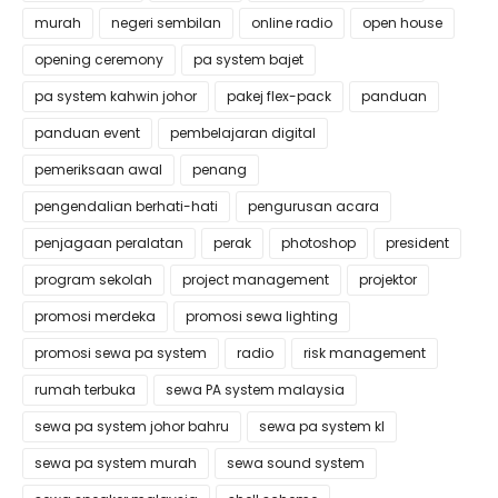
murah
negeri sembilan
online radio
open house
opening ceremony
pa system bajet
pa system kahwin johor
pakej flex-pack
panduan
panduan event
pembelajaran digital
pemeriksaan awal
penang
pengendalian berhati-hati
pengurusan acara
penjagaan peralatan
perak
photoshop
president
program sekolah
project management
projektor
promosi merdeka
promosi sewa lighting
promosi sewa pa system
radio
risk management
rumah terbuka
sewa PA system malaysia
sewa pa system johor bahru
sewa pa system kl
sewa pa system murah
sewa sound system