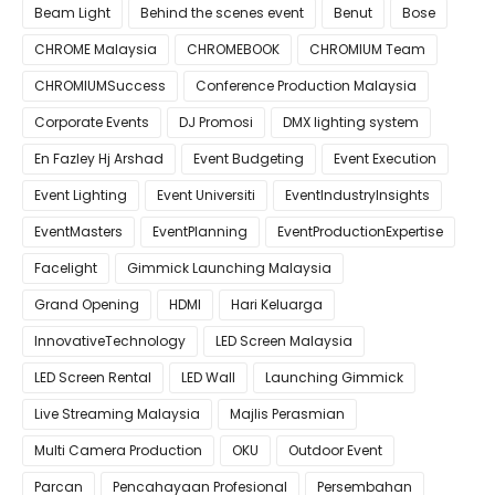
Beam Light
Behind the scenes event
Benut
Bose
CHROME Malaysia
CHROMEBOOK
CHROMIUM Team
CHROMIUMSuccess
Conference Production Malaysia
Corporate Events
DJ Promosi
DMX lighting system
En Fazley Hj Arshad
Event Budgeting
Event Execution
Event Lighting
Event Universiti
EventIndustryInsights
EventMasters
EventPlanning
EventProductionExpertise
Facelight
Gimmick Launching Malaysia
Grand Opening
HDMI
Hari Keluarga
InnovativeTechnology
LED Screen Malaysia
LED Screen Rental
LED Wall
Launching Gimmick
Live Streaming Malaysia
Majlis Perasmian
Multi Camera Production
OKU
Outdoor Event
Parcan
Pencahayaan Profesional
Persembahan