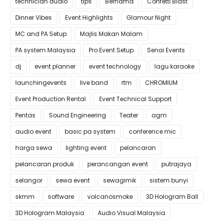
technician audio
tips
Bernama
Confetti Blast
Dinner Vibes
Event Highlights
Glamour Night
MC and PA Setup
Majlis Makan Malam
PA system Malaysia
Pro Event Setup
Senai Events
dj
event planner
event technology
lagu karaoke
launchingevents
live band
rtm
CHROMIUM
Event Production Rental
Event Technical Support
Pentas
Sound Engineering
Teater
agm
audio event
basic pa system
conference mic
harga sewa
lighting event
pelancaran
pelancaran produk
perancangan event
putrajaya
selangor
sewa event
sewagimik
sistem bunyi
skmm
software
volcanosmoke
3D Hologram Ball
3D Hologram Malaysia
Audio Visual Malaysia