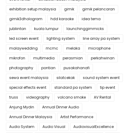
exhibition setup malaysia
gimik
gimik pelancaran
gimik3dhologram
hdd karaoke
idea tema
jubliintan
kuala lumpur
launchinggimmicks
led screen event
lighting system
line array pa system
malaywedding
mcmc
melaka
microphone
mikrofon
multimedia
perasmian
perkahwinan
photography
pontian
pusakahanafi
sewa event malaysia
silatcekak
sound system event
special effects event
standard pa system
tip event
truss
videography
volcano smoke
AV Rental
Anjung Mydin
Annual Dinner Audio
Annual Dinner Malaysia
Artist Performance
Audio System
Audio Visual
AudiovisualExcellence