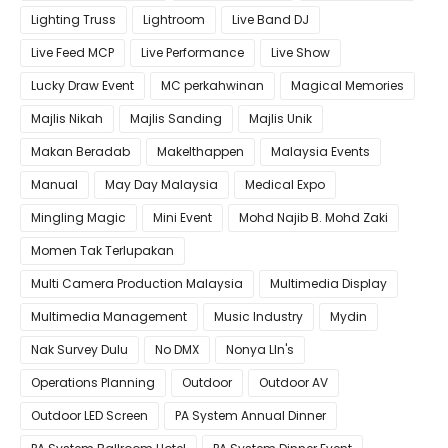
Lighting Truss
Lightroom
Live Band DJ
Live Feed MCP
Live Performance
Live Show
Lucky Draw Event
MC perkahwinan
Magical Memories
Majlis Nikah
Majlis Sanding
Majlis Unik
Makan Beradab
MakeIthappen
Malaysia Events
Manual
May Day Malaysia
Medical Expo
Mingling Magic
Mini Event
Mohd Najib B. Mohd Zaki
Momen Tak Terlupakan
Multi Camera Production Malaysia
Multimedia Display
Multimedia Management
Music Industry
Mydin
Nak Survey Dulu
No DMX
Nonya LIn's
Operations Planning
Outdoor
Outdoor AV
Outdoor LED Screen
PA System Annual Dinner