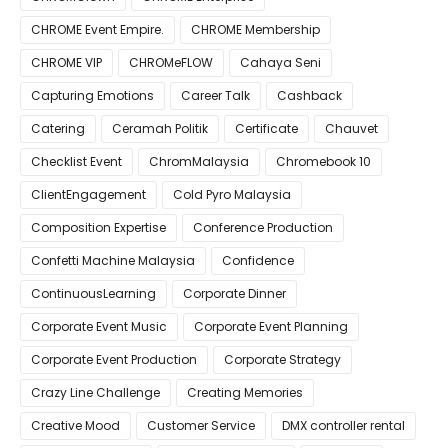
CHROME Event Empire.
CHROME Membership
CHROME VIP
CHROMeFLOW
Cahaya Seni
Capturing Emotions
Career Talk
Cashback
Catering
Ceramah Politik
Certificate
Chauvet
Checklist Event
ChromMalaysia
Chromebook 10
ClientEngagement
Cold Pyro Malaysia
Composition Expertise
Conference Production
Confetti Machine Malaysia
Confidence
ContinuousLearning
Corporate Dinner
Corporate Event Music
Corporate Event Planning
Corporate Event Production
Corporate Strategy
Crazy Line Challenge
Creating Memories
Creative Mood
Customer Service
DMX controller rental