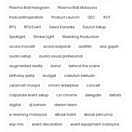
Plasma Ball Hologram
Plasma Ball Malaysia
PodcastInspiration
Product Launch
QSC
RCF
RFQ
RFQ Event
Sewa Karaoke
Sound Setup
Spotlight
Strobe Light
Wedding Production
acara inovatif
acara korporat
aidilfitri
alor gajah
audio setup
audio visual profesional
augmented reality
band
behind the scene
birthday party
budget
cabutan bertuah
ceramah masjid
chrom enterprise
concert
corporate event setup
csr chrome
delegate
details
digital
dj kahwin
dream team
e-learning malaysia
eBook Event
ebook percuma
eqv mic
event decoration
event equipment malaysia