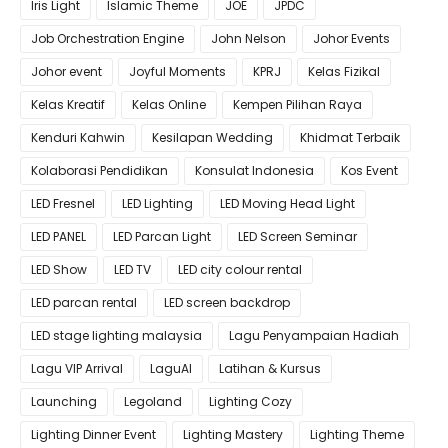
Iris Light
Islamic Theme
JOE
JPDC
Job Orchestration Engine
John Nelson
Johor Events
Johor event
Joyful Moments
KPRJ
Kelas Fizikal
Kelas Kreatif
Kelas Online
Kempen Pilihan Raya
Kenduri Kahwin
Kesilapan Wedding
Khidmat Terbaik
Kolaborasi Pendidikan
Konsulat Indonesia
Kos Event
LED Fresnel
LED Lighting
LED Moving Head Light
LED PANEL
LED Parcan Light
LED Screen Seminar
LED Show
LED TV
LED city colour rental
LED parcan rental
LED screen backdrop
LED stage lighting malaysia
Lagu Penyampaian Hadiah
Lagu VIP Arrival
LaguAI
Latihan & Kursus
Launching
Legoland
Lighting Cozy
Lighting Dinner Event
Lighting Mastery
Lighting Theme